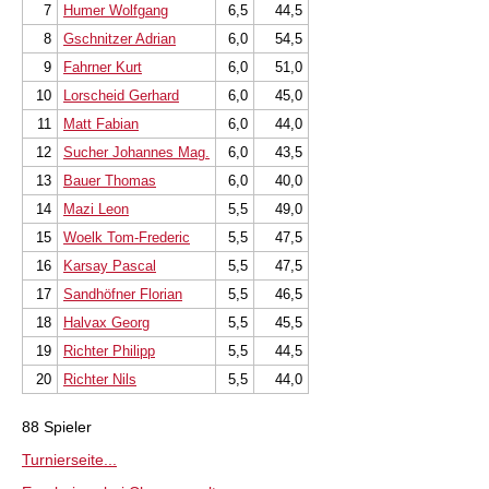
7
Humer Wolfgang
6,5
44,5
8
Gschnitzer Adrian
6,0
54,5
9
Fahrner Kurt
6,0
51,0
10
Lorscheid Gerhard
6,0
45,0
11
Matt Fabian
6,0
44,0
12
Sucher Johannes Mag.
6,0
43,5
13
Bauer Thomas
6,0
40,0
14
Mazi Leon
5,5
49,0
15
Woelk Tom-Frederic
5,5
47,5
16
Karsay Pascal
5,5
47,5
17
Sandhöfner Florian
5,5
46,5
18
Halvax Georg
5,5
45,5
19
Richter Philipp
5,5
44,5
20
Richter Nils
5,5
44,0
88 Spieler
Turnierseite...