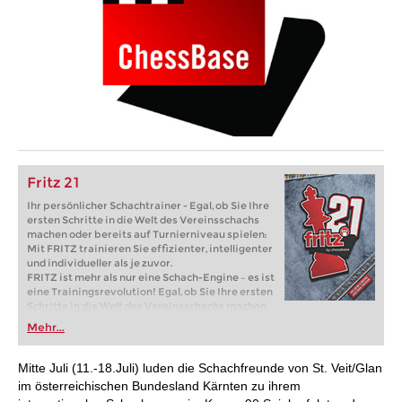
Fritz 21
Ihr persönlicher Schachtrainer - Egal, ob Sie Ihre
ersten Schritte in die Welt des Vereinsschachs
machen oder bereits auf Turnierniveau spielen:
Mit FRITZ trainieren Sie effizienter, intelligenter
und individueller als je zuvor.
FRITZ ist mehr als nur eine Schach-Engine – es ist
eine Trainingsrevolution! Egal, ob Sie Ihre ersten
Schritte in die Welt des Vereinsschachs machen
oder bereits auf Turnierniveau spielen: Mit
Mehr...
FRITZ trainieren Sie effizienter, intelligenter und
individueller als je zuvor.
Mitte Juli (11.-18.Juli) luden die Schachfreunde von St. Veit/Glan
im österreichischen Bundesland Kärnten zu ihrem