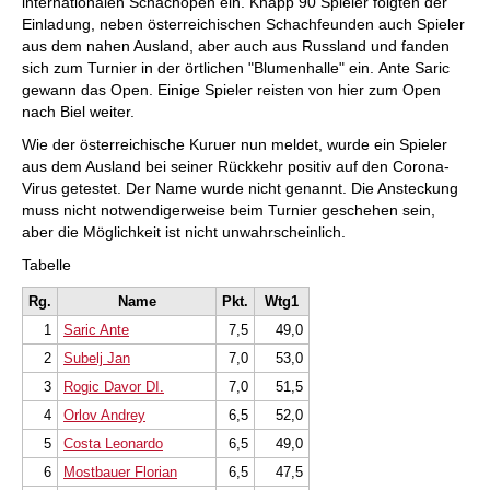
internationalen Schachopen ein. Knapp 90 Spieler folgten der
Einladung, neben österreichischen Schachfeunden auch Spieler
aus dem nahen Ausland, aber auch aus Russland und fanden
sich zum Turnier in der örtlichen "Blumenhalle" ein. Ante Saric
gewann das Open. Einige Spieler reisten von hier zum Open
nach Biel weiter.
Wie der österreichische Kuruer nun meldet, wurde ein Spieler
aus dem Ausland bei seiner Rückkehr positiv auf den Corona-
Virus getestet. Der Name wurde nicht genannt. Die Ansteckung
muss nicht notwendigerweise beim Turnier geschehen sein,
aber die Möglichkeit ist nicht unwahrscheinlich.
Tabelle
Rg.
Name
Pkt.
Wtg1
1
Saric Ante
7,5
49,0
2
Subelj Jan
7,0
53,0
3
Rogic Davor DI.
7,0
51,5
4
Orlov Andrey
6,5
52,0
5
Costa Leonardo
6,5
49,0
6
Mostbauer Florian
6,5
47,5