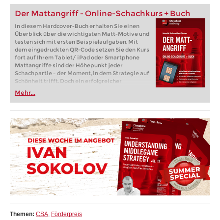
Der Mattangriff - Online-Schachkurs + Buch
In diesem Hardcover-Buch erhalten Sie einen
Überblick über die wichtigsten Matt-Motive und
testen sich mit ersten Beispielaufgaben. Mit
dem eingedruckten QR-Code setzen Sie den Kurs
fort auf Ihrem Tablet/ iPad oder Smartphone
Mattangriffe sind der Höhepunkt jeder
Schachpartie – der Moment, in dem Strategie auf
Schönheit trifft. Doch ein erfolgreicher
Mattangriff erfordert mehr als nur Kreativität:
Mehr...
Es braucht ein Arsenal an einstudierten Mustern,
die Sie erkennen, anwenden und variieren
können.
Themen:
CSA
,
Förderpreis