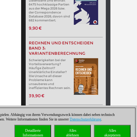
Datenbank und enthält
6475 hochklassige Partien
aus der Mega 2026 bzw.
der Correspondence
Database 2026, davon sind
682 kommentiert.
9,90 €
RECHNEN UND ENTSCHEIDEN
BAND 3:
VARIANTENBERECHNUNG
Schwierigkeiten bei der
Vorteilsverwertung?
Häufige Zeitnot?
Unerklärliche Einsteller?
Die Ursache all dieser
Probleme kann
unsauberes und
ineffizientes Rechnen sein.
39,90 €
zuspielen. Abhängig von ihrem Verwendungszweck können dabei neben technisch
. Weitere Informationen finden Sie in unserer
Datenschutzerklärung
.
Detaillierte
Alles
Alles
Informationen
ablehnen
akzeptieren