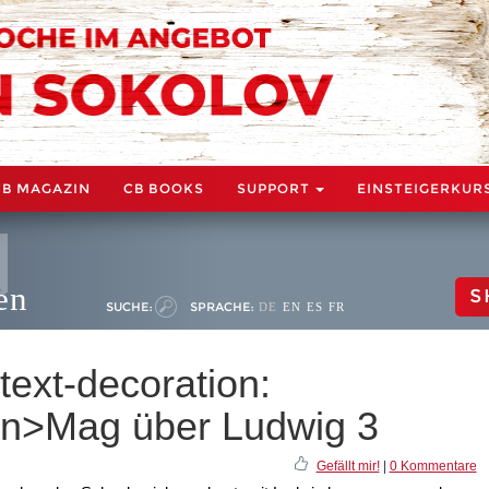
CB MAGAZIN
CB BOOKS
SUPPORT
EINSTEIGERKUR
en
S
SUCHE:
SPRACHE:
DE
EN
ES
FR
text-decoration:
an>Mag über Ludwig 3
Gefällt mir!
|
0 Kommentare