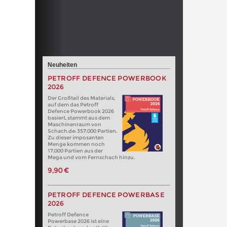
Neuheiten
PETROFF DEFENCE POWERBOOK
2026
Der Großteil des Materials,
auf dem das Petroff
Defence Powerbook 2026
basiert, stammt aus dem
Maschinenraum von
Schach.de: 357.000 Partien.
Zu dieser imposanten
Menge kommen noch
17.000 Partien aus der
Mega und vom Fernschach hinzu.
9,90 €
PETROFF DEFENCE POWERBASE
2026
Petroff Defence
Powerbase 2026 ist eine