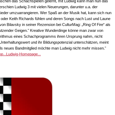
enschen das Schachspielen gelernt, mit Ludwig kann man nun das
 erschien Ludwig 3 mit vielen Neuerungen, darunter u.a. der
Lieder umzuarrangieren. Wer Spaß an der Musik hat, kann sich nun
 oder Keith Richards fühlen und deren Songs nach Lust und Laune
von Bilavsky in seiner Rezension bei CulturMag: „Ring Of Fire“ als
 dutzender Geigen." Kreative Wunderdinge könne man zwar von
gorithmus eines Schachprogramms ihren Ursprung nahm, nicht
 Unterhaltungswert und ihr Bildungspotenzial unterschätzen, meint
 "Als neues Bandmitglied möchte man Ludwig nicht mehr missen."
p...
Ludwig-Homepage...