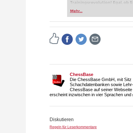
Trainingsrevolution! Egal, ob Si
Vereinsschachs machen oder ber
Mehr...
FRITZ trainieren Sie effizienter,
zuvor.
ChessBase
Die ChessBase GmbH, mit Sitz i
Schachdatenbanken sowie Lehr- u
ChessBase auf seiner Webseite
erscheint inzwischen in vier Sprachen und g
Diskutieren
Regeln für Leserkommentare