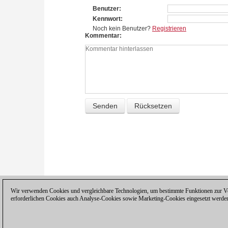
Benutzer
Kennwort
Noch kein Benutzer?
Registrieren
Kommentar
Wir verwenden Cookies und vergleichbare Technologien, um bestimmte Funktionen zur Ver
erforderlichen Cookies auch Analyse-Cookies sowie Marketing-Cookies eingesetzt werde
Datenschutzhinweis
|
Impressum
|
Ko
© 2017 ChessBase GmbH