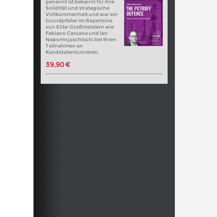
genannt ist bekannt für ihre
Solidität und strategische
Vollkommenheit und war ein
Grundpfeiler im Repertoire
von Elite-Großmeistern wie
Fabiano Caruana und Ian
Nepomnjaschtschi bei Ihren
Teilnahmen an
Kandidatenturnieren.
39,90 €