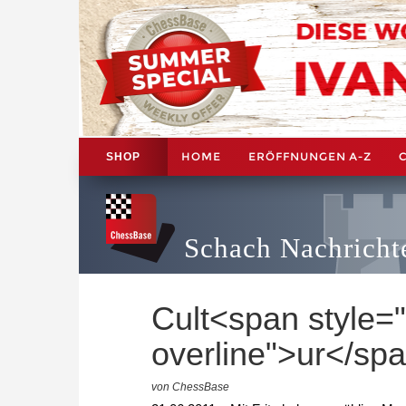
HOME
ERÖFFNUNGEN A-Z
SHOP
Schach Nachricht
Cult<span style="
overline">ur</sp
von ChessBase