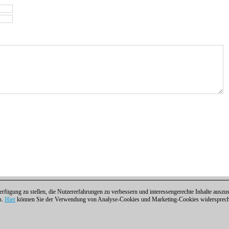
fügung zu stellen, die Nutzererfahrungen zu verbessern und interessengerechte Inhalte aus
n.
Hier
können Sie der Verwendung von Analyse-Cookies und Marketing-Cookies widersprechen
ntakt
|
Cookies Management
|
Lizenzen
|
Compliance Hotline
|
Home
 | Osterbekstraße 90a | 22083 Hamburg | Deutschland