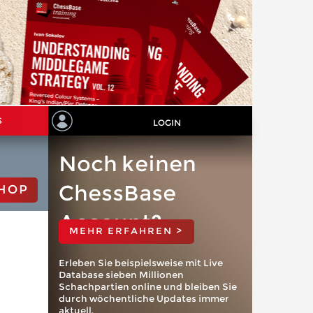
S
LOGIN
Noch keinen
ChessBase
HOP
Account?
MEHR ERFAHREN >
Erleben Sie beispielsweise mit Live
Database sieben Millionen
Schachpartien online und bleiben Sie
durch wöchentliche Updates immer
aktuell.