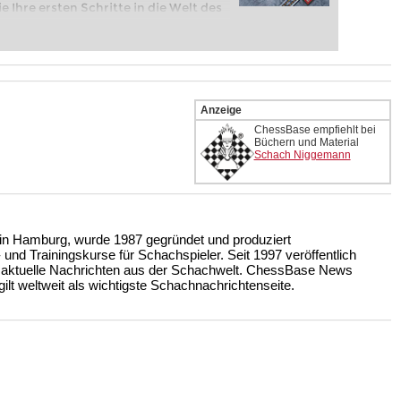
e Ihre ersten Schritte in die Welt des
eits auf Turnierniveau spielen: Mit
 intelligenter und individueller als je
Anzeige
ChessBase empfiehlt bei
Büchern und Material
Schach Niggemann
n Hamburg, wurde 1987 gegründet und produziert
nd Trainingskurse für Schachspieler. Seit 1997 veröffentlich
 aktuelle Nachrichten aus der Schachwelt. ChessBase News
ilt weltweit als wichtigste Schachnachrichtenseite.