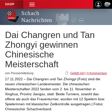
SHOP
TOGGLE
NAVIGATION
Schach
Nachrichten
Dai Changren und Tan
Zhongyi gewinnen
Chinesische
Meisterschaft
von Pressemitteilung
Gefällt mir!
|
0 Kommentare
17.11.2022 – Dai Changren und Tan Zhongyi (Foto) sind die
neuen chinesischen Landesmeister. Die chinesischen
Meisterschaften 2022 fanden vom 2. bis 11. November in
Xinghua, Provinz Jiangsu, statt. Beide Turniere, sowohl das
offene als auch das Frauenturnier, wurden mit 12 Spielern bzw.
Spielerinnen mit klassischer Zeitkontrolle ausgetragen.| Fotos:
Chinesischer Schachverband