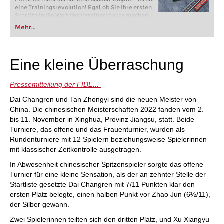
eine Trainingsrevolution! Egal, ob Sie Ihre ersten
Schritte in die Welt des Vereinsschachs machen
oder bereits auf Turnierniveau spielen: Mit
Mehr...
FRITZ trainieren Sie effizienter, intelligenter und
individueller als je zuvor.
Eine kleine Überraschung
Pressemitteilung der FIDE...
Dai Changren und Tan Zhongyi sind die neuen Meister von
China. Die chinesischen Meisterschaften 2022 fanden vom 2.
bis 11. November in Xinghua, Provinz Jiangsu, statt. Beide
Turniere, das offene und das Frauenturnier, wurden als
Rundenturniere mit 12 Spielern beziehungsweise Spielerinnen
mit klassischer Zeitkontrolle ausgetragen.
In Abwesenheit chinesischer Spitzenspieler sorgte das offene
Turnier für eine kleine Sensation, als der an zehnter Stelle der
Startliste gesetzte Dai Changren mit 7/11 Punkten klar den
ersten Platz belegte, einen halben Punkt vor Zhao Jun (6½/11),
der Silber gewann.
Zwei Spielerinnen teilten sich den dritten Platz, und Xu Xiangyu