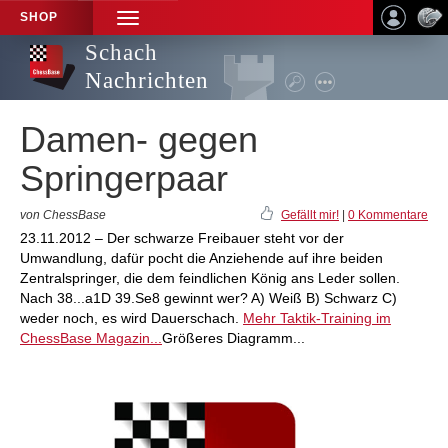
SHOP
TOGGLE
NAVIGATION
Schach
Nachrichten
Damen- gegen
Springerpaar
von ChessBase
Gefällt mir!
|
0 Kommentare
23.11.2012 – Der schwarze Freibauer steht vor der
Umwandlung, dafür pocht die Anziehende auf ihre beiden
Zentralspringer, die dem feindlichen König ans Leder sollen.
Nach 38...a1D 39.Se8 gewinnt wer? A) Weiß B) Schwarz C)
weder noch, es wird Dauerschach.
Mehr Taktik-Training im
ChessBase Magazin...
Größeres Diagramm...