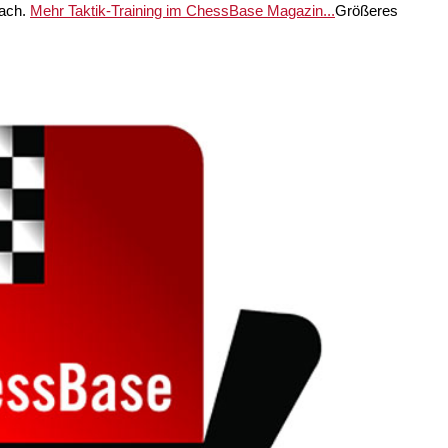
hach.
Mehr Taktik-Training im ChessBase Magazin...
Größeres