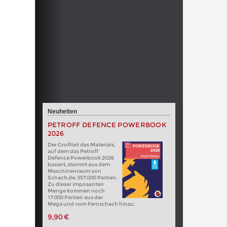
Neuheiten
PETROFF DEFENCE POWERBOOK
2026
Der Großteil des Materials,
auf dem das Petroff
Defence Powerbook 2026
basiert, stammt aus dem
Maschinenraum von
Schach.de: 357.000 Partien.
Zu dieser imposanten
Menge kommen noch
17.000 Partien aus der
Mega und vom Fernschach hinzu.
9,90 €