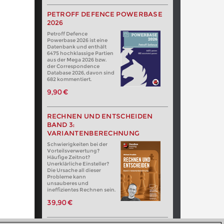
PETROFF DEFENCE POWERBASE
2026
Petroff Defence
Powerbase 2026 ist eine
Datenbank und enthält
6475 hochklassige Partien
aus der Mega 2026 bzw.
der Correspondence
Database 2026, davon sind
682 kommentiert.
9,90 €
RECHNEN UND ENTSCHEIDEN
BAND 3:
VARIANTENBERECHNUNG
Schwierigkeiten bei der
Vorteilsverwertung?
Häufige Zeitnot?
Unerklärliche Einsteller?
Die Ursache all dieser
Probleme kann
unsauberes und
ineffizientes Rechnen sein.
39,90 €