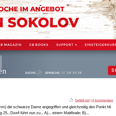
CB MAGAZIN
CB BOOKS
SUPPORT
EINSTEIGERKUR
en
S
SUCHE:
SPRACHE:
DE
EN
ES
FR
Gefällt mir!
|
0 Kommentare
mm) die schwarze Dame angegriffen und gleichzeitig den Punkt h6
...Dxe4 führt nun zu... A)... einem Mattfinale; B)...