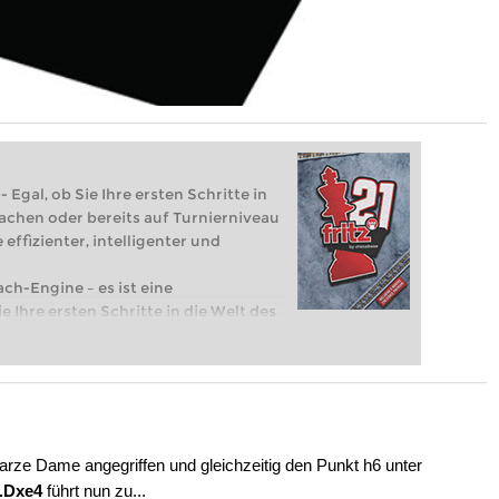
 Egal, ob Sie Ihre ersten Schritte in
achen oder bereits auf Turnierniveau
 effizienter, intelligenter und
ach-Engine – es ist eine
e Ihre ersten Schritte in die Welt des
eits auf Turnierniveau spielen: Mit
 intelligenter und individueller als je
rze Dame angegriffen und gleichzeitig den Punkt h6 unter
..Dxe4
führt nun zu...