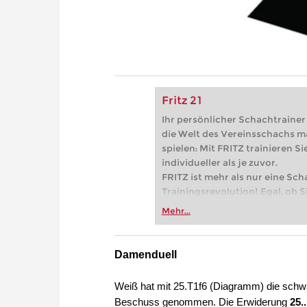
Fritz 21
Ihr persönlicher Schachtrainer -
die Welt des Vereinsschachs m
spielen: Mit FRITZ trainieren Sie
individueller als je zuvor.
FRITZ ist mehr als nur eine Sch
Trainingsrevolution! Egal, ob Si
Vereinsschachs machen oder ber
Mehr...
FRITZ trainieren Sie effizienter,
zuvor.
Damenduell
Weiß hat mit 25.T1f6 (Diagramm) die schwa
Beschuss genommen. Die Erwiderung
25.