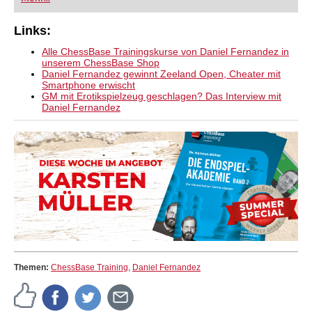
vorhersehbare theoretische Duelle. Dieser
Ansatz ermöglicht es Schwarz, sich entlang der
langen Diagonale zu entwickeln und geduldig auf
Links:
das starke Zentrum von Weiß zu zielen, anstatt es
direkt anzugreifen. Wenn Sie mit Schwarz einen
Alle ChessBase Trainingskurse von Daniel Fernandez in
vollen Punkt erzielen möchten, ist diese
unserem ChessBase Shop
Eröffnung die perfekte Ergänzung für Ihr
Daniel Fernandez gewinnt Zeeland Open, Cheater mit
Repertoire.
Smartphone erwischt
Kostenloses Videobeispiel:
Introduction
GM mit Erotikspielzeug geschlagen? Das Interview mit
Kostenloses Videobeispiel:
King's Indian Links
Daniel Fernandez
4.c4 e5 Firouzja vs Carlsen
Themen:
ChessBase Training
,
Daniel Fernandez