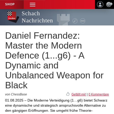
SHOP
TOGGLE
NAVIGATION
Schach
Nachrichten
Daniel Fernandez:
Master the Modern
Defence (1...g6) - A
Dynamic and
Unbalanced Weapon for
Black
von ChessBase
Gefällt mir!
|
0 Kommentare
01.08.2025 – Die Moderne Verteidigung (1…g6) bietet Schwarz
eine dynamische und strategisch anspruchsvolle Alternative zu
den gängigen Eröffnungen. Sie umgeht frühe Theorie-