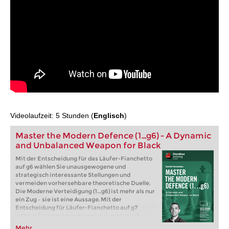
Videolaufzeit: 5 Stunden (
Englisch
)
Master the Modern Defence (1...g6) - A Dynamic
and Unbalanced Weapon for Black
Mit der Entscheidung für das Läufer-Fianchetto
auf g6 wählen Sie unausgewogene und
strategisch interessante Stellungen und
vermeiden vorhersehbare theoretische Duelle.
Die Moderne Verteidigung (1…g6) ist mehr als nur
ein Zug – sie ist eine Aussage. Mit der
Entscheidung für Läufer-Fianchetto auf g7
wählen Sie unausgewogene und strategisch
reichhaltige Stellungen und vermeiden
Mehr...