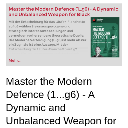
Master the Modern Defence (1...g6) - A Dynamic
and Unbalanced Weapon for Black
Mit der Entscheidung für das Läufer-Fianchetto
auf g6 wählen Sie unausgewogene und
strategisch interessante Stellungen und
vermeiden vorhersehbare theoretische Duelle.
Die Moderne Verteidigung (1…g6) ist mehr als nur
ein Zug – sie ist eine Aussage. Mit der
Entscheidung für Läufer-Fianchetto auf g7
wählen Sie unausgewogene und strategisch
reichhaltige Stellungen und vermeiden
Mehr...
vorhersehbare theoretische Duelle. Dieser
Ansatz ermöglicht es Schwarz, sich entlang der
langen Diagonale zu entwickeln und geduldig auf
das starke Zentrum von Weiß zu zielen, anstatt es
Master the Modern
direkt anzugreifen. Wenn Sie mit Schwarz einen
vollen Punkt erzielen möchten, ist diese
Eröffnung die perfekte Ergänzung für Ihr
Defence (1...g6) - A
Repertoire.
Kostenloses Videobeispiel:
Introduction
Dynamic and
Kostenloses Videobeispiel:
King's Indian Links
4.c4 e5 Firouzja vs Carlsen
Unbalanced Weapon for