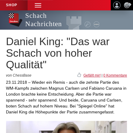
SHOP
TOGGLE
NAVIGATION
Schach
Nachrichten
Daniel King: "Das war
Schach von hoher
Qualität"
von ChessBase
Gefällt mir!
|
0 Kommentare
23.11.2018 – Wieder ein Remis - auch die zehnte Partie des
WM-Kampfs zwischen Magnus Carlsen und Fabiano Caruana in
London brachte keine Entscheidung. Aber die Partie war
spannend - sehr spannend. Und beide, Caruana und Carlsen,
boten Schach auf hohem Niveau. Bei "Spiegel Online" hat
Daniel King die Höhepunkte der Partie zusammengefasst.