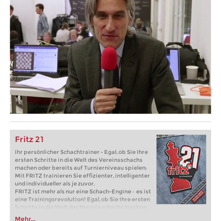
Fritz 21
Ihr persönlicher Schachtrainer - Egal, ob Sie Ihre
ersten Schritte in die Welt des Vereinsschachs
machen oder bereits auf Turnierniveau spielen:
Mit FRITZ trainieren Sie effizienter, intelligenter
und individueller als je zuvor.
FRITZ ist mehr als nur eine Schach-Engine – es ist
eine Trainingsrevolution! Egal, ob Sie Ihre ersten
Schritte in die Welt des Vereinsschachs machen
oder bereits auf Turnierniveau spielen: Mit
Mehr...