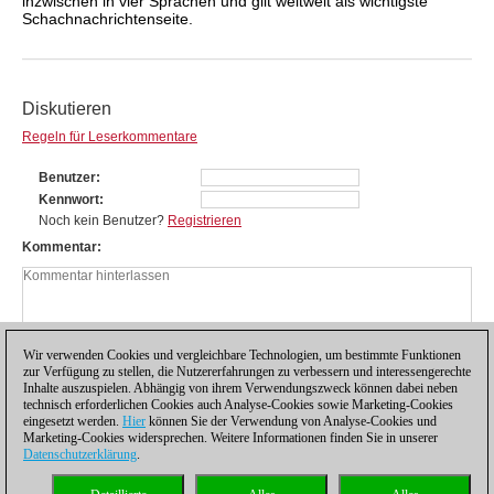
inzwischen in vier Sprachen und gilt weltweit als wichtigste
Schachnachrichtenseite.
Diskutieren
Regeln für Leserkommentare
Benutzer
Kennwort
Noch kein Benutzer?
Registrieren
Kommentar
Wir verwenden Cookies und vergleichbare Technologien, um bestimmte Funktionen
zur Verfügung zu stellen, die Nutzererfahrungen zu verbessern und interessengerechte
Inhalte auszuspielen. Abhängig von ihrem Verwendungszweck können dabei neben
technisch erforderlichen Cookies auch Analyse-Cookies sowie Marketing-Cookies
eingesetzt werden.
Hier
können Sie der Verwendung von Analyse-Cookies und
Marketing-Cookies widersprechen. Weitere Informationen finden Sie in unserer
Datenschutzerklärung
.
Datenschutzhinweis
|
Impressum
|
Kontakt
|
Cookies Management
|
Lizenzen
|