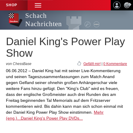
SHOP
TOGGLE
NAVIGATION
Schach
Nachrichten
Daniel King's Power Play
Show
von ChessBase
Gefällt mir!
|
0 Kommentare
06.06.2012 – Daniel King hat mit seiner Live-Kommentierung
und seinen Tageszusammenfassungen zum Match Anand
gegen Gelfand seiner ohnehin großen Anhängerschar viele
weitere Fans hinzu gefügt. Den "King's Club" wird es freuen,
dass der englische Großmeister auch drei Runden des am
Freitag beginnenden Tal Memorials auf dem Fritzserver
kommentieren wird. Bis dahin kann man sich schon einmal mit
der Daniel King Power Play Show einstimmen.
Mehr
(eng.)...
Daniel King's Power Play DVDs...