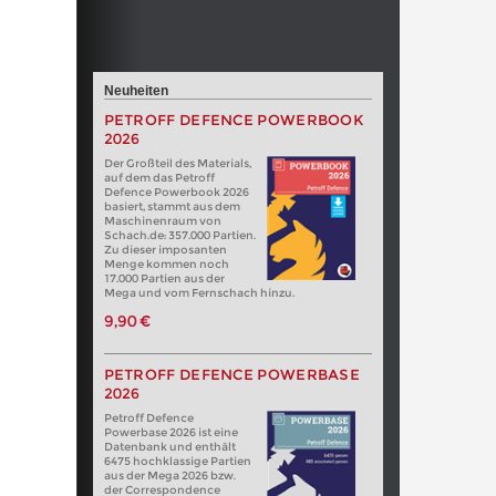
Neuheiten
PETROFF DEFENCE POWERBOOK
2026
Der Großteil des Materials,
auf dem das Petroff
Defence Powerbook 2026
basiert, stammt aus dem
Maschinenraum von
Schach.de: 357.000 Partien.
Zu dieser imposanten
Menge kommen noch
17.000 Partien aus der
Mega und vom Fernschach hinzu.
9,90 €
PETROFF DEFENCE POWERBASE
2026
Petroff Defence
Powerbase 2026 ist eine
Datenbank und enthält
6475 hochklassige Partien
aus der Mega 2026 bzw.
der Correspondence