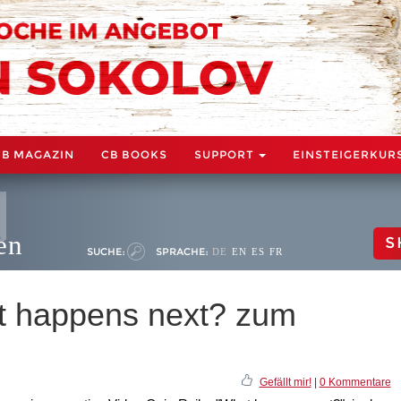
CB MAGAZIN
CB BOOKS
SUPPORT
EINSTEIGERKUR
en
S
SUCHE:
SPRACHE:
DE
EN
ES
FR
t happens next? zum
Gefällt mir!
|
0 Kommentare