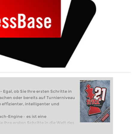
 Egal, ob Sie Ihre ersten Schritte in
achen oder bereits auf Turnierniveau
 effizienter, intelligenter und
ach-Engine – es ist eine
e Ihre ersten Schritte in die Welt des
eits auf Turnierniveau spielen: Mit