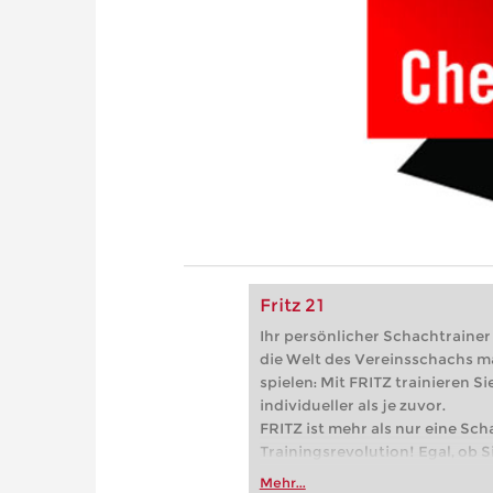
Fritz 21
Ihr persönlicher Schachtrainer -
die Welt des Vereinsschachs m
spielen: Mit FRITZ trainieren Sie
individueller als je zuvor.
FRITZ ist mehr als nur eine Sch
Trainingsrevolution! Egal, ob Si
Vereinsschachs machen oder ber
Mehr...