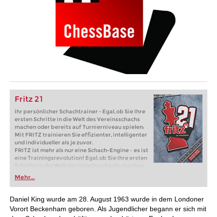
Fritz 21
Ihr persönlicher Schachtrainer - Egal, ob Sie Ihre
ersten Schritte in die Welt des Vereinsschachs
machen oder bereits auf Turnierniveau spielen:
Mit FRITZ trainieren Sie effizienter, intelligenter
und individueller als je zuvor.
FRITZ ist mehr als nur eine Schach-Engine – es ist
eine Trainingsrevolution! Egal, ob Sie Ihre ersten
Schritte in die Welt des Vereinsschachs machen
oder bereits auf Turnierniveau spielen: Mit
Mehr...
FRITZ trainieren Sie effizienter, intelligenter und
individueller als je zuvor.
Daniel King wurde am 28. August 1963 wurde in dem Londoner
Vorort Beckenham geboren. Als Jugendlicher begann er sich mit