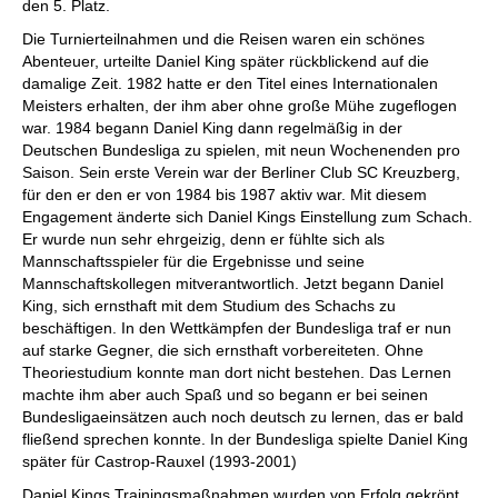
den 5. Platz.
Die Turnierteilnahmen und die Reisen waren ein schönes
Abenteuer, urteilte Daniel King später rückblickend auf die
damalige Zeit. 1982 hatte er den Titel eines Internationalen
Meisters erhalten, der ihm aber ohne große Mühe zugeflogen
war. 1984 begann Daniel King dann regelmäßig in der
Deutschen Bundesliga zu spielen, mit neun Wochenenden pro
Saison. Sein erste Verein war der Berliner Club SC Kreuzberg,
für den er den er von 1984 bis 1987 aktiv war. Mit diesem
Engagement änderte sich Daniel Kings Einstellung zum Schach.
Er wurde nun sehr ehrgeizig, denn er fühlte sich als
Mannschaftsspieler für die Ergebnisse und seine
Mannschaftskollegen mitverantwortlich. Jetzt begann Daniel
King, sich ernsthaft mit dem Studium des Schachs zu
beschäftigen. In den Wettkämpfen der Bundesliga traf er nun
auf starke Gegner, die sich ernsthaft vorbereiteten. Ohne
Theoriestudium konnte man dort nicht bestehen. Das Lernen
machte ihm aber auch Spaß und so begann er bei seinen
Bundesligaeinsätzen auch noch deutsch zu lernen, das er bald
fließend sprechen konnte. In der Bundesliga spielte Daniel King
später für Castrop-Rauxel (1993-2001)
Daniel Kings Trainingsmaßnahmen wurden von Erfolg gekrönt.