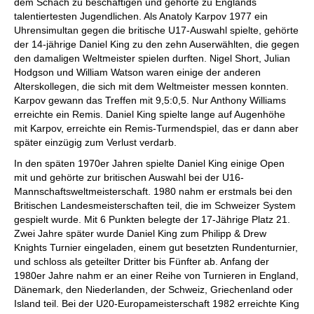
dem Schach zu beschäftigen und gehörte zu Englands
talentiertesten Jugendlichen. Als Anatoly Karpov 1977 ein
Uhrensimultan gegen die britische U17-Auswahl spielte, gehörte
der 14-jährige Daniel King zu den zehn Auserwählten, die gegen
den damaligen Weltmeister spielen durften. Nigel Short, Julian
Hodgson und William Watson waren einige der anderen
Alterskollegen, die sich mit dem Weltmeister messen konnten.
Karpov gewann das Treffen mit 9,5:0,5. Nur Anthony Williams
erreichte ein Remis. Daniel King spielte lange auf Augenhöhe
mit Karpov, erreichte ein Remis-Turmendspiel, das er dann aber
später einzügig zum Verlust verdarb.
In den späten 1970er Jahren spielte Daniel King einige Open
mit und gehörte zur britischen Auswahl bei der U16-
Mannschaftsweltmeisterschaft. 1980 nahm er erstmals bei den
Britischen Landesmeisterschaften teil, die im Schweizer System
gespielt wurde. Mit 6 Punkten belegte der 17-Jährige Platz 21.
Zwei Jahre später wurde Daniel King zum Philipp & Drew
Knights Turnier eingeladen, einem gut besetzten Rundenturnier,
und schloss als geteilter Dritter bis Fünfter ab. Anfang der
1980er Jahre nahm er an einer Reihe von Turnieren in England,
Dänemark, den Niederlanden, der Schweiz, Griechenland oder
Island teil. Bei der U20-Europameisterschaft 1982 erreichte King