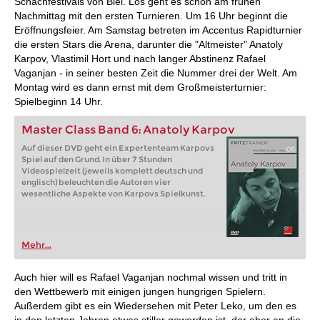
Schachfestivals von Biel. Los geht es schon am frühen
Nachmittag mit den ersten Turnieren. Um 16 Uhr beginnt die
Eröffnungsfeier. Am Samstag betreten im Accentus Rapidturnier
die ersten Stars die Arena, darunter die "Altmeister" Anatoly
Karpov, Vlastimil Hort und nach langer Abstinenz Rafael
Vaganjan - in seiner besten Zeit die Nummer drei der Welt. Am
Montag wird es dann ernst mit dem Großmeisterturnier:
Spielbeginn 14 Uhr.
Master Class Band 6: Anatoly Karpov
Auf dieser DVD geht ein Expertenteam Karpovs
Spiel auf den Grund. In über 7 Stunden
Videospielzeit (jeweils komplett deutsch und
englisch) beleuchten die Autoren vier
wesentliche Aspekte von Karpovs Spielkunst.
Mehr...
Auch hier will es Rafael Vaganjan nochmal wissen und tritt in
den Wettbewerb mit einigen jungen hungrigen Spielern.
Außerdem gibt es ein Wiedersehen mit Peter Leko, um den es