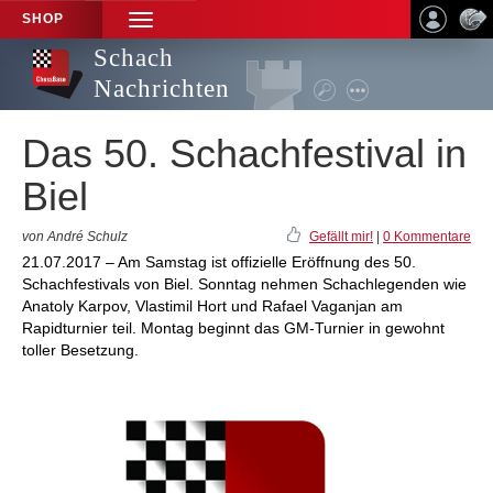
SHOP
TOGGLE
NAVIGATION
Schach
Nachrichten
Das 50. Schachfestival in
Biel
von André Schulz
Gefällt mir!
|
0 Kommentare
21.07.2017 – Am Samstag ist offizielle Eröffnung des 50.
Schachfestivals von Biel. Sonntag nehmen Schachlegenden wie
Anatoly Karpov, Vlastimil Hort und Rafael Vaganjan am
Rapidturnier teil. Montag beginnt das GM-Turnier in gewohnt
toller Besetzung.