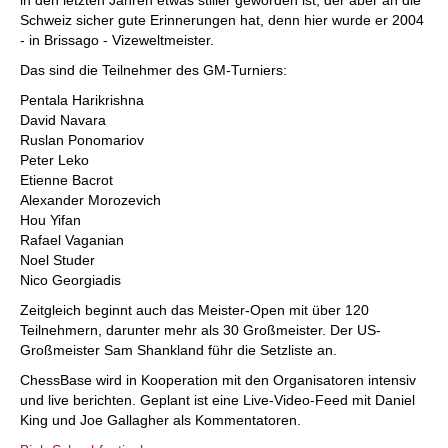
in den letzten Jahren etwas stiller geworden ist, der aber an die
Schweiz sicher gute Erinnerungen hat, denn hier wurde er 2004
- in Brissago - Vizeweltmeister.
Das sind die Teilnehmer des GM-Turniers:
Pentala Harikrishna
David Navara
Ruslan Ponomariov
Peter Leko
Etienne Bacrot
Alexander Morozevich
Hou Yifan
Rafael Vaganian
Noel Studer
Nico Georgiadis
Zeitgleich beginnt auch das Meister-Open mit über 120
Teilnehmern, darunter mehr als 30 Großmeister. Der US-
Großmeister Sam Shankland führ die Setzliste an.
ChessBase wird in Kooperation mit den Organisatoren intensiv
und live berichten. Geplant ist eine Live-Video-Feed mit Daniel
King und Joe Gallagher als Kommentatoren.