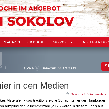
CB MAGAZIN
CB BOOKS
SUPPORT
EINSTEIGERKUR
en
S
SUCHE:
SPRACHE:
DE
EN
ES
FR
nier in den Medien
Gefällt mir!
|
0 Kommentare
kes Alsterufer" - das traditionsreiche Schachturnier der Hamburger
chon aufgrund der Teilnehmerzahl (2.176 waren in diesem Jahr) aus