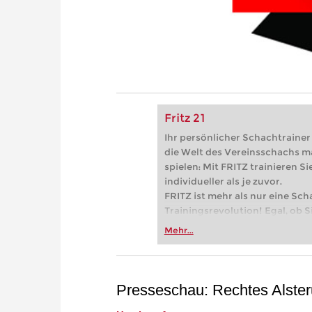
Fritz 21
Ihr persönlicher Schachtrainer -
die Welt des Vereinsschachs m
spielen: Mit FRITZ trainieren Sie
individueller als je zuvor.
FRITZ ist mehr als nur eine Sch
Trainingsrevolution! Egal, ob Si
Vereinsschachs machen oder ber
Mehr...
FRITZ trainieren Sie effizienter,
zuvor.
Presseschau: Rechtes Alsteru