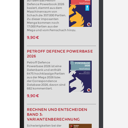
auf dem das Petroff
Defence Powerbook 2026
basiert, stammt aus dem
Maschinenraum von
Schach.de: 357.000 Partien.
Zu dieser imposanten
Menge kommen noch
17.000 Partien aus der
Mega und vom Fernschach hinzu.
9,90 €
PETROFF DEFENCE POWERBASE
2026
Petroff Defence
Powerbase 2026 ist eine
Datenbank und enthält
6475 hochklassige Partien
aus der Mega 2026 bzw.
der Correspondence
Database 2026, davon sind
682 kommentiert.
9,90 €
RECHNEN UND ENTSCHEIDEN
BAND 3:
VARIANTENBERECHNUNG
Schwierigkeiten bei der