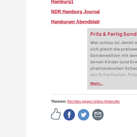
Hamburg1
NDR Hamburg Journal
Hamburger Abendblatt
Fritz & Fertig Sond
Wer schlau ist, denkt 
sich gleich die preiswe
Sonderedition mit den 
lernen Kinder (und Er
phantasievollen Scha
des Schachspiels. Folg
Spielmodulen zu Eröff
Mehr...
Endspiel an.
Themen:
Rechtes gegen linkes Alsterufer