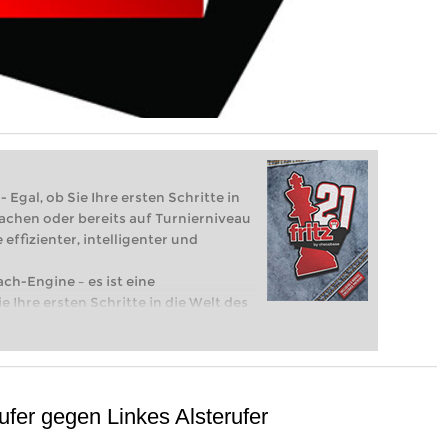
 Egal, ob Sie Ihre ersten Schritte in
achen oder bereits auf Turnierniveau
 effizienter, intelligenter und
ach-Engine – es ist eine
e Ihre ersten Schritte in die Welt des
eits auf Turnierniveau spielen: Mit
 intelligenter und individueller als je
fer gegen Linkes Alsterufer