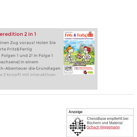
eredition 2 in 1
einen Zug voraus! Holen Sie
rte Fritz&Fertig
Folgen 1 und 2! In Folge 1
wachsene) in einem
ch-Abenteuer die Grundlagen
e 2 knüpft mit interaktiven
nung, Taktik, Strategie und
Anzeige
ChessBase empfiehlt bei
Büchern und Material
Schach Niggemann