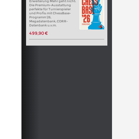
Erweiterung Mehr geht nicht:
Die Premium-Ausstattung
perfekte für Turnierspieler
und Profis: mit ChessBase-
Programm’26,
Megadatenbank, CORR-
Datenbank u.v.m.
499,90 €