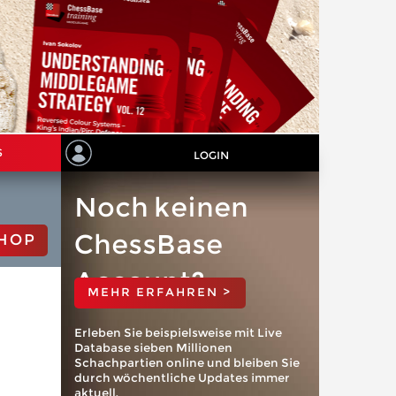
S
LOGIN
Noch keinen
ChessBase
HOP
Account?
MEHR ERFAHREN >
Erleben Sie beispielsweise mit Live
Database sieben Millionen
Schachpartien online und bleiben Sie
durch wöchentliche Updates immer
aktuell.