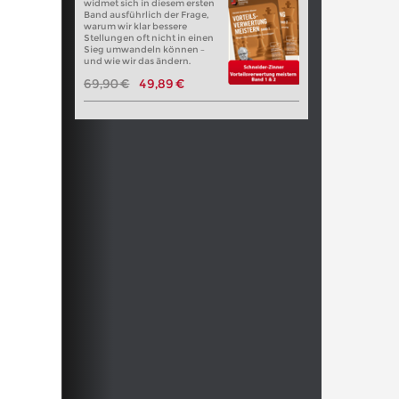
widmet sich in diesem ersten
Band ausführlich der Frage,
warum wir klar bessere
Stellungen oft nicht in einen
Sieg umwandeln können –
und wie wir das ändern.
69,90 €
49,89 €