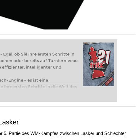
 Egal, ob Sie Ihre ersten Schritte in
achen oder bereits auf Turnierniveau
 effizienter, intelligenter und
ach-Engine – es ist eine
e Ihre ersten Schritte in die Welt des
eits auf Turnierniveau spielen: Mit
 intelligenter und individueller als je
 Lasker
der 5. Partie des WM-Kampfes zwischen Lasker und Schlechter