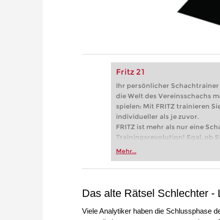
Fritz 21
Ihr persönlicher Schachtrainer -
die Welt des Vereinsschachs m
spielen: Mit FRITZ trainieren Sie
individueller als je zuvor.
FRITZ ist mehr als nur eine Sch
Trainingsrevolution! Egal, ob Si
Vereinsschachs machen oder ber
Mehr...
FRITZ trainieren Sie effizienter,
zuvor.
Das alte Rätsel Schlechter -
Viele Analytiker haben die Schlussphase 