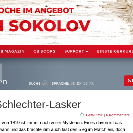
CB MAGAZIN
CB BOOKS
SUPPORT
EINSTEIGERKUR
en
S
SUCHE:
SPRACHE:
DE
EN
ES
FR
Schlechter-Lasker
Gefällt mir!
|
6 Kommentare
von 1910 ist immer noch voller Mysterien. Eines davon ist das
wann und das brachte ihm auch fast den Sieg im Match ein, doch