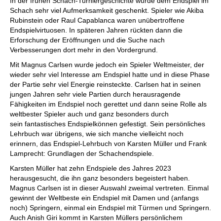
In der frühen Schach-Turniergeschichte wurde dem Endspiel im
Schach sehr viel Aufmerksamkeit geschenkt. Spieler wie Akiba
Rubinstein oder Raul Capablanca waren unübertroffene
Endspielvirtuosen. In späteren Jahren rückten dann die
Erforschung der Eröffnungen und die Suche nach
Verbesserungen dort mehr in den Vordergrund.
Mit Magnus Carlsen wurde jedoch ein Spieler Weltmeister, der
wieder sehr viel Interesse am Endspiel hatte und in diese Phase
der Partie sehr viel Energie reinsteckte. Carlsen hat in seinen
jungen Jahren sehr viele Partien durch herausragende
Fähigkeiten im Endspiel noch gerettet und dann seine Rolle als
weltbester Spieler auch und ganz besonders durch
sein fantastisches Endspielkönnen gefestigt. Sein persönliches
Lehrbuch war übrigens, wie sich manche vielleicht noch
erinnern, das Endspiel-Lehrbuch von Karsten Müller und Frank
Lamprecht: Grundlagen der Schachendspiele.
Karsten Müller hat zehn Endspiele des Jahres 2023
herausgesucht, die ihn ganz besonders begeistert haben.
Magnus Carlsen ist in dieser Auswahl zweimal vertreten. Einmal
gewinnt der Weltbeste ein Endspiel mit Damen und (anfangs
noch) Springern, einmal ein Endspiel mit Türmen und Springern.
Auch Anish Giri kommt in Karsten Müllers persönlichem