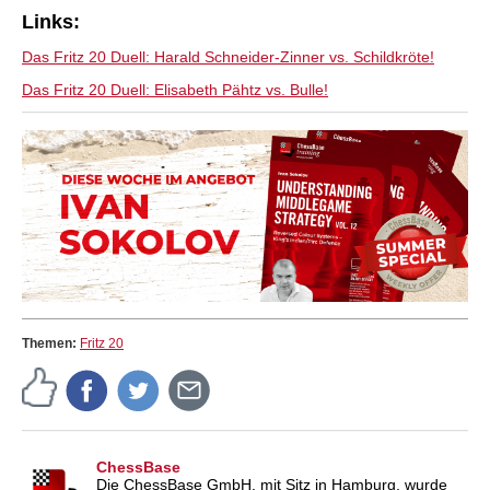
je zuvor.
Links:
Das Fritz 20 Duell: Harald Schneider-Zinner vs. Schildkröte!
Das Fritz 20 Duell: Elisabeth Pähtz vs. Bulle!
Themen:
Fritz 20
ChessBase
Die ChessBase GmbH, mit Sitz in Hamburg, wurde