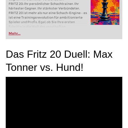
FRITZ 20: Ihr persönlicher Schachtrainer. Ihr
härtester Gegner. Ihr stärkster Verbündeter.
FRITZ 20 ist mehr als nur eine Schach-Engine – es
ist eine Trainingsrevolution für ambitionierte
Spieler und Profis. Egal, ob Sie Ihre ersten
Schritte in die Welt des ernsthaften
Schachtrainings machen oder bereits auf
Mehr...
Turnierniveau spielen: Mit FRITZ 20 trainieren
Sie effizienter, intelligenter und individueller als
je zuvor.
Das Fritz 20 Duell: Max
Tonner vs. Hund!