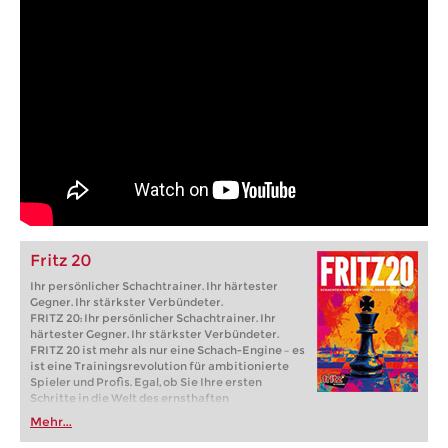
Fritz 20
Ihr persönlicher Schachtrainer. Ihr härtester
Gegner. Ihr stärkster Verbündeter.
FRITZ 20: Ihr persönlicher Schachtrainer. Ihr
härtester Gegner. Ihr stärkster Verbündeter.
FRITZ 20 ist mehr als nur eine Schach-Engine – es
ist eine Trainingsrevolution für ambitionierte
Spieler und Profis. Egal, ob Sie Ihre ersten
Schritte in die Welt des ernsthaften
Schachtrainings machen oder bereits auf
Mehr...
Turnierniveau spielen: Mit FRITZ 20 trainieren
Sie effizienter, intelligenter und individueller als