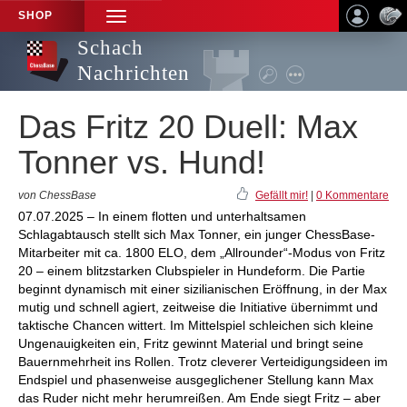
SHOP
TOGGLE
NAVIGATION
Schach
Nachrichten
Das Fritz 20 Duell: Max
Tonner vs. Hund!
von ChessBase
Gefällt mir!
|
0 Kommentare
07.07.2025 – In einem flotten und unterhaltsamen
Schlagabtausch stellt sich Max Tonner, ein junger ChessBase-
Mitarbeiter mit ca. 1800 ELO, dem „Allrounder“-Modus von Fritz
20 – einem blitzstarken Clubspieler in Hundeform. Die Partie
beginnt dynamisch mit einer sizilianischen Eröffnung, in der Max
mutig und schnell agiert, zeitweise die Initiative übernimmt und
taktische Chancen wittert. Im Mittelspiel schleichen sich kleine
Ungenauigkeiten ein, Fritz gewinnt Material und bringt seine
Bauernmehrheit ins Rollen. Trotz cleverer Verteidigungsideen im
Endspiel und phasenweise ausgeglichener Stellung kann Max
das Ruder nicht mehr herumreißen. Am Ende siegt Fritz – aber