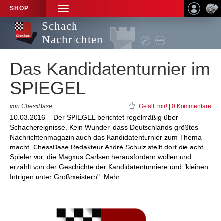
SHOP
TOGGLE
NAVIGATION
Schach
Nachrichten
Das Kandidatenturnier im
SPIEGEL
von ChessBase
Gefällt mir!
|
0 Kommentare
10.03.2016 – Der SPIEGEL berichtet regelmäßig über
Schachereignisse. Kein Wunder, dass Deutschlands größtes
Nachrichtenmagazin auch das Kandidatenturnier zum Thema
macht. ChessBase Redakteur André Schulz stellt dort die acht
Spieler vor, die Magnus Carlsen herausfordern wollen und
erzählt von der Geschichte der Kandidatenturniere und "kleinen
Intrigen unter Großmeistern". Mehr...