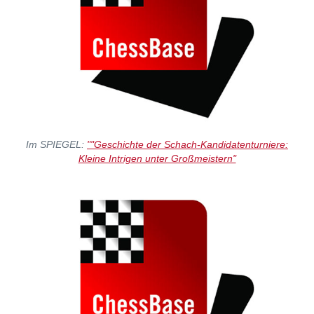
Im SPIEGEL:
""Geschichte der Schach-Kandidatenturniere:
Kleine Intrigen unter Großmeistern"