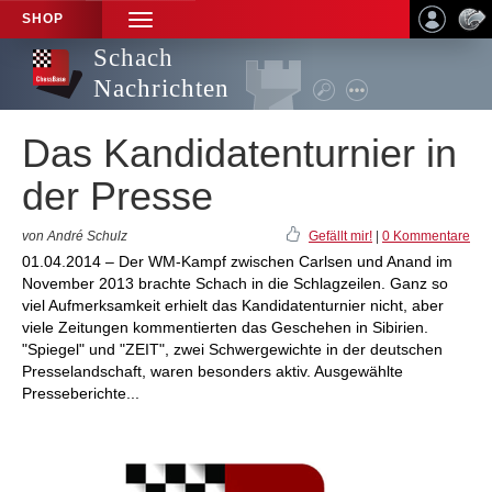
SHOP
TOGGLE
NAVIGATION
Schach
Nachrichten
Das Kandidatenturnier in
der Presse
von André Schulz
Gefällt mir!
|
0 Kommentare
01.04.2014 – Der WM-Kampf zwischen Carlsen und Anand im
November 2013 brachte Schach in die Schlagzeilen. Ganz so
viel Aufmerksamkeit erhielt das Kandidatenturnier nicht, aber
viele Zeitungen kommentierten das Geschehen in Sibirien.
"Spiegel" und "ZEIT", zwei Schwergewichte in der deutschen
Presselandschaft, waren besonders aktiv. Ausgewählte
Presseberichte...