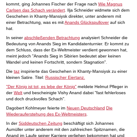
kommt, ging Johannes Fischer der Frage nach
Wie Magnus
Carlsen das Schach verändert
. Ilja Schneider widmete sich dem
Geschehen in Khanty-Mansiysk direkter, unter anderem mit
einer Betrachtung, was es mit
Anands Glückspullover
auf sich
hat.
In seiner
abschließenden Betrachtung
analysiert Schneider die
Bedeutung von Anands Sieg im Kandidatenturnier. Er kommt zu
dem Schluss, dass der Ex-Weltmeister verdient gewonnen hat,
meint jedoch "Anands Sieg in Sibirien bedeutet aber keinen
Wandel und keinen Fortschritt, sondern Stagnation".
Die
taz
inspirierte das Geschehen in Khanty-Mansiysk zu einer
kleinen Satire. Titel:
Russischer Eiertanz.
"Der König ist tot, es lebe der König"
meldete Helmut Pfleger in
der
Welt
und bescheinigte Vishy Anand dabei "fast fehlerloses
und doch druckvolles Schach".
Dagobert Kohlmeyer feierte im
Neuen Deutschland
Die
Wiederauferstehung des Ex-Weltmeisters
.
In der
Süddeutschen Zeitung
beschäftigt sich Johannes
Aumüller unter anderem mit den zahlreichen Spitznamen, die
Anand im Laufe seiner Karriere verliehen bekommen hat und