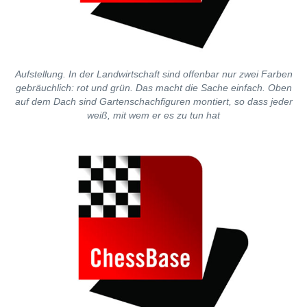
Aufstellung. In der Landwirtschaft sind offenbar nur zwei Farben
gebräuchlich: rot und grün. Das macht die Sache einfach. Oben
auf dem Dach sind Gartenschachfiguren montiert, so dass jeder
weiß, mit wem er es zu tun hat