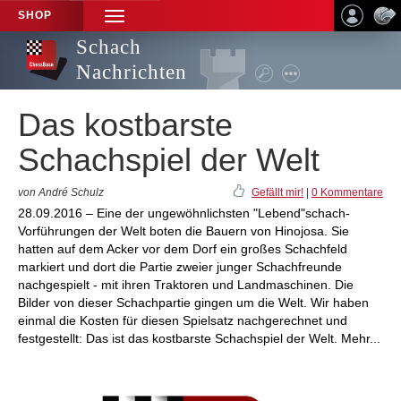
SHOP
TOGGLE
NAVIGATION
Schach
Nachrichten
Das kostbarste
Schachspiel der Welt
von André Schulz
Gefällt mir!
|
0 Kommentare
28.09.2016 – Eine der ungewöhnlichsten "Lebend"schach-
Vorführungen der Welt boten die Bauern von Hinojosa. Sie
hatten auf dem Acker vor dem Dorf ein großes Schachfeld
markiert und dort die Partie zweier junger Schachfreunde
nachgespielt - mit ihren Traktoren und Landmaschinen. Die
Bilder von dieser Schachpartie gingen um die Welt. Wir haben
einmal die Kosten für diesen Spielsatz nachgerechnet und
festgestellt: Das ist das kostbarste Schachspiel der Welt. Mehr...