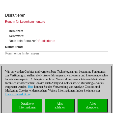
Diskutieren
Regeln für Leserkommentare
Benutzer
Kennwort
Noch kein Benutzer?
Registrieren
Kommentar
Wir verwenden Cookies und vergleichbare Technologien, um bestimmte Funktionen
zur Verfügung zu stellen, die Nutzererfahrungen zu verbessern und interessengerechte
Inhalte auszuspielen. Abhängig von ihrem Verwendungszweck können dabei neben
technisch erforderlichen Cookies auch Analyse-Cookies sowie Marketing-Cookies
eingesetzt werden.
Hier
können Sie der Verwendung von Analyse-Cookies und
Marketing-Cookies widersprechen. Weitere Informationen finden Sie in unserer
Datenschutzerklärung
.
Datenschutzhinweis
|
Impressum
|
Kontakt
|
Cookies Management
|
Lizenzen
|
Detaillierte
Alles
Alles
Compliance Hotline
|
Home
Informationen
ablehnen
akzeptieren
© 2017 ChessBase GmbH | Osterbekstraße 90a | 22083 Hamburg | Deutschland