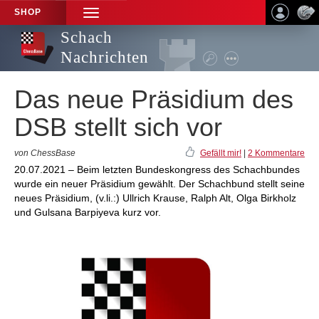
SHOP
TOGGLE
NAVIGATION
Schach
Nachrichten
Das neue Präsidium des
DSB stellt sich vor
von ChessBase
Gefällt mir!
|
2 Kommentare
20.07.2021 – Beim letzten Bundeskongress des Schachbundes
wurde ein neuer Präsidium gewählt. Der Schachbund stellt seine
neues Präsidium, (v.li.:) Ullrich Krause, Ralph Alt, Olga Birkholz
und Gulsana Barpiyeva kurz vor.