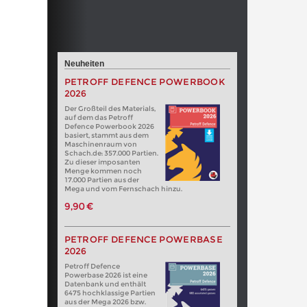
Neuheiten
PETROFF DEFENCE POWERBOOK
2026
Der Großteil des Materials,
auf dem das Petroff
Defence Powerbook 2026
basiert, stammt aus dem
Maschinenraum von
Schach.de: 357.000 Partien.
Zu dieser imposanten
Menge kommen noch
17.000 Partien aus der
Mega und vom Fernschach hinzu.
9,90 €
PETROFF DEFENCE POWERBASE
2026
Petroff Defence
Powerbase 2026 ist eine
Datenbank und enthält
6475 hochklassige Partien
aus der Mega 2026 bzw.