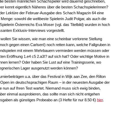
die besten männlichen Schachspieler wird dauernd geschrieben,
er kennt eigentlich Näheres über die besten Schachspielerinnen?
der Lektüre der Februar-Ausgabe des Schach Magazin 64 eine
Menge: sowohl die weltbeste Spielerin Judit Polgar, als auch die
Spielerin Österreichs Eva Moser (vgl. das Titelbild) wurden in hoch
ssanten Exklusiv-Interviews vorgestellt.
wollen Sie wissen, wie man eine scheinbar verlorene Stellung
noch gegen einen Carlsen!) noch retten kann, welche Fallgruben in
ndspielen mit einem Mehrbauern vermieden werden müssen oder
ten Eröffnung 1.e4 c5 2.a3!? auf sich hat? Oder wichtige Motive in
nnen lernen? Oder haben Sie Lust auf eine Trainingsserie, wo
 gegnerischen Lager ausgenutzt werden können?
rnierbeiträgen u.a. über das Festival in Wijk aan Zee, den Rilton
 Open im deutschsprachigen Raum – in der neuesten Ausgabe der
ie nun auf Ihren Test wartet. Niemand muss sich ewig binden,
er einmal ausprobieren, das sollte man sich nicht entgehen
 Ausgaben als günstiges Probeabo an (3 Hefte für nur 8.50 €)
hier
.