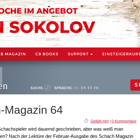
CB MAGAZIN
CB BOOKS
SUPPORT
EINSTEIGERKUR
en
S
SUCHE:
SPRACHE:
DE
EN
ES
FR
-Magazin 64
Gefällt mir!
|
0 Kommentare
Schachspieler wird dauernd geschrieben, aber was weiß man
innen? Nach der Lektüre der Februar-Ausgabe des Schach Magazin