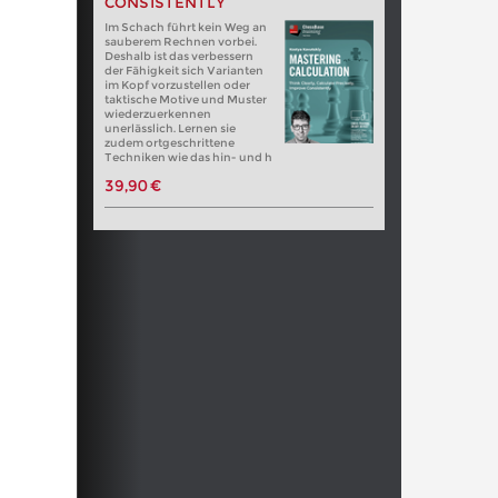
CONSISTENTLY
Im Schach führt kein Weg an
sauberem Rechnen vorbei.
Deshalb ist das verbessern
der Fähigkeit sich Varianten
im Kopf vorzustellen oder
taktische Motive und Muster
wiederzuerkennen
unerlässlich. Lernen sie
zudem ortgeschrittene
Techniken wie das hin- und h
39,90 €