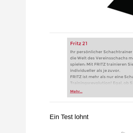
Fritz 21
Ihr persönlicher Schachtrainer -
die Welt des Vereinsschachs m
spielen: Mit FRITZ trainieren Sie
individueller als je zuvor.
FRITZ ist mehr als nur eine Sch
Trainingsrevolution! Egal, ob Si
Vereinsschachs machen oder ber
Mehr...
FRITZ trainieren Sie effizienter,
zuvor.
Ein Test lohnt