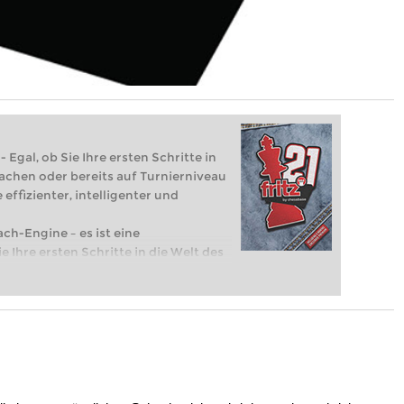
 Egal, ob Sie Ihre ersten Schritte in
achen oder bereits auf Turnierniveau
 effizienter, intelligenter und
ach-Engine – es ist eine
e Ihre ersten Schritte in die Welt des
eits auf Turnierniveau spielen: Mit
 intelligenter und individueller als je