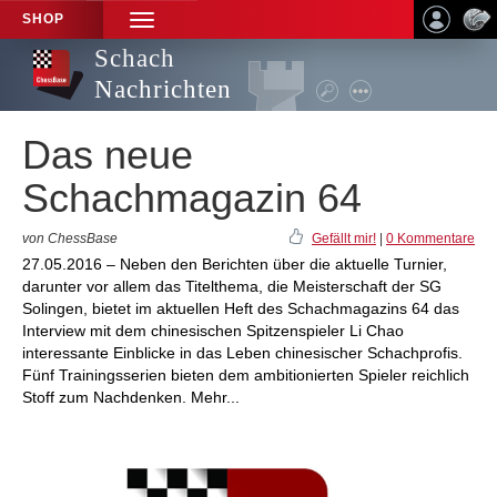
SHOP
TOGGLE
NAVIGATION
Schach
Nachrichten
Das neue
Schachmagazin 64
von ChessBase
Gefällt mir!
|
0 Kommentare
27.05.2016 – Neben den Berichten über die aktuelle Turnier,
darunter vor allem das Titelthema, die Meisterschaft der SG
Solingen, bietet im aktuellen Heft des Schachmagazins 64 das
Interview mit dem chinesischen Spitzenspieler Li Chao
interessante Einblicke in das Leben chinesischer Schachprofis.
Fünf Trainingsserien bieten dem ambitionierten Spieler reichlich
Stoff zum Nachdenken. Mehr...