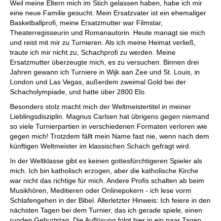
Weil meine Eltern mich im Stich gelassen haben, habe ich mir
eine neue Familie gesucht. Mein Ersatzvater ist ein ehemaliger
Basketballprofi, meine Ersatzmutter war Filmstar,
Theaterregisseurin und Romanautorin. Heute managt sie mich
und reist mit mir zu Turnieren. Als ich meine Heimat verließ,
traute ich mir nicht zu, Schachprofi zu werden. Meine
Ersatzmutter überzeugte mich, es zu versuchen. Binnen drei
Jahren gewann ich Turniere in Wijk aan Zee und St. Louis, in
London und Las Vegas, außerdem zweimal Gold bei der
Schacholympiade, und hatte über 2800 Elo.
Besonders stolz macht mich der Weltmeistertitel in meiner
Lieblingsdisziplin. Magnus Carlsen hat übrigens gegen niemand
so viele Turnierpartien in verschiedenen Formaten verloren wie
gegen mich! Trotzdem fällt mein Name fast nie, wenn nach dem
künftigen Weltmeister im klassischen Schach gefragt wird.
In der Weltklasse gibt es keinen gottesfürchtigeren Spieler als
mich. Ich bin katholisch erzogen, aber die katholische Kirche
war nicht das richtige für mich. Andere Profis schalten ab beim
Musikhören, Meditieren oder Onlinepokern - ich lese vorm
Schlafengehen in der Bibel. Allerletzter Hinweis: Ich feiere in den
nächsten Tagen bei dem Turnier, das ich gerade spiele, einen
runden Geburtstag. Die Auflösung folgt hier in ein paar Tagen.