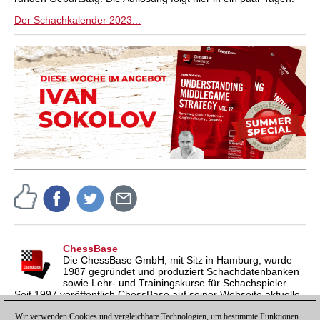
Der Schachkalender 2023...
ChessBase
Die ChessBase GmbH, mit Sitz in Hamburg, wurde
1987 gegründet und produziert Schachdatenbanken
sowie Lehr- und Trainingskurse für Schachspieler.
Seit 1997 veröffentlich ChessBase auf seiner Webseite aktuelle
Nachrichten aus der Schachwelt. ChessBase News erscheint
inzwischen in vier Sprachen und gilt weltweit als wichtigste
Wir verwenden Cookies und vergleichbare Technologien, um bestimmte Funktionen