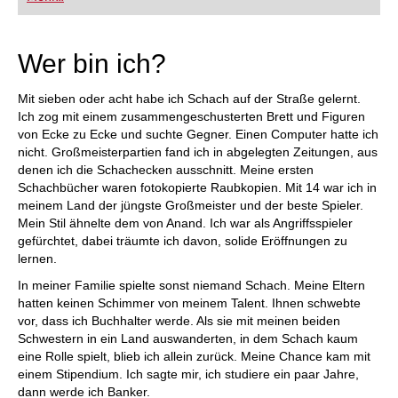
FRITZ trainieren Sie effizienter, intelligenter und
individueller als je zuvor.
Wer bin ich?
Mit sieben oder acht habe ich Schach auf der Straße gelernt.
Ich zog mit einem zusammengeschusterten Brett und Figuren
von Ecke zu Ecke und suchte Gegner. Einen Computer hatte ich
nicht. Großmeisterpartien fand ich in abgelegten Zeitungen, aus
denen ich die Schachecken ausschnitt. Meine ersten
Schachbücher waren fotokopierte Raubkopien. Mit 14 war ich in
meinem Land der jüngste Großmeister und der beste Spieler.
Mein Stil ähnelte dem von Anand. Ich war als Angriffsspieler
gefürchtet, dabei träumte ich davon, solide Eröffnungen zu
lernen.
In meiner Familie spielte sonst niemand Schach. Meine Eltern
hatten keinen Schimmer von meinem Talent. Ihnen schwebte
vor, dass ich Buchhalter werde. Als sie mit meinen beiden
Schwestern in ein Land auswanderten, in dem Schach kaum
eine Rolle spielt, blieb ich allein zurück. Meine Chance kam mit
einem Stipendium. Ich sagte mir, ich studiere ein paar Jahre,
dann werde ich Banker.