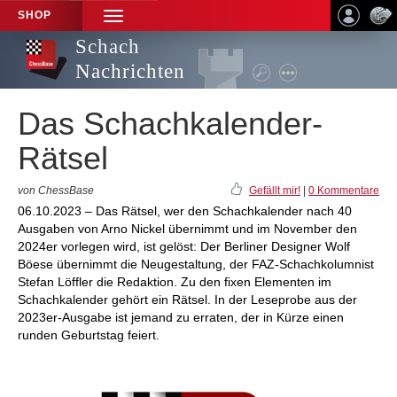
SHOP
TOGGLE
NAVIGATION
Schach
Nachrichten
Das Schachkalender-
Rätsel
von ChessBase
Gefällt mir!
|
0 Kommentare
06.10.2023 – Das Rätsel, wer den Schachkalender nach 40
Ausgaben von Arno Nickel übernimmt und im November den
2024er vorlegen wird, ist gelöst: Der Berliner Designer Wolf
Böese übernimmt die Neugestaltung, der FAZ-Schachkolumnist
Stefan Löffler die Redaktion. Zu den fixen Elementen im
Schachkalender gehört ein Rätsel. In der Leseprobe aus der
2023er-Ausgabe ist jemand zu erraten, der in Kürze einen
runden Geburtstag feiert.