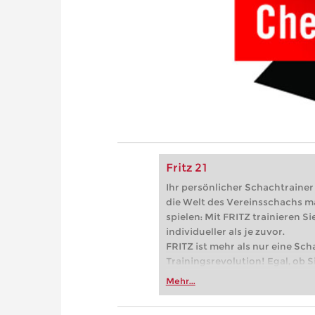
Fritz 21
Ihr persönlicher Schachtrainer -
die Welt des Vereinsschachs m
spielen: Mit FRITZ trainieren Sie
individueller als je zuvor.
FRITZ ist mehr als nur eine Sch
Trainingsrevolution! Egal, ob Si
Vereinsschachs machen oder ber
Mehr...
FRITZ trainieren Sie effizienter,
zuvor.