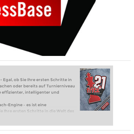
 Egal, ob Sie Ihre ersten Schritte in
achen oder bereits auf Turnierniveau
 effizienter, intelligenter und
ach-Engine – es ist eine
e Ihre ersten Schritte in die Welt des
eits auf Turnierniveau spielen: Mit
 intelligenter und individueller als je