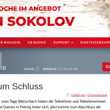
CB MAGAZIN
CB BOOKS
SUPPORT
EINSTEIGERKUR
en
S
SUCHE:
SPRACHE:
DE
EN
ES
FR
um Schluss
Gefällt mir!
|
0 Kommentare
 zwei Tage Blitzschach haben die Teilnehmer und Teilnehmerinnen
 Games in Peking hinter sich, jetzt kommt zum Abschluss die