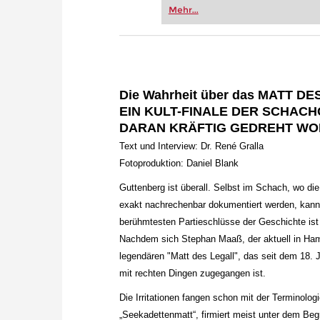
Vereinsschachs machen oder ber
Mehr...
FRITZ trainieren Sie effizienter,
zuvor.
Die Wahrheit über das MATT DE
EIN KULT-FINALE DER SCHACH
DARAN KRÄFTIG GEDREHT WO
Text und Interview: Dr. René Gralla
Fotoproduktion: Daniel Blank
Guttenberg ist überall. Selbst im Schach, wo die
exakt nachrechenbar dokumentiert werden, kan
berühmtesten Partieschlüsse der Geschichte ist 
Nachdem sich Stephan Maaß, der aktuell in Hamb
legendären "Matt des Legall", das seit dem 18. 
mit rechten Dingen zugegangen ist.
Die Irritationen fangen schon mit der Terminolog
„Seekadettenmatt“, firmiert meist unter dem Begr