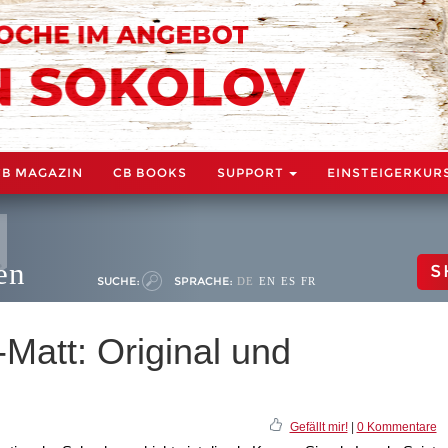
CB MAGAZIN
CB BOOKS
SUPPORT
EINSTEIGERKUR
en
S
SUCHE:
SPRACHE:
DE
EN
ES
FR
Matt: Original und
Gefällt mir!
|
0 Kommentare