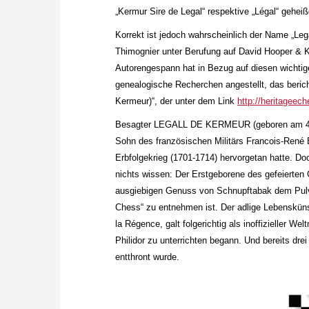
„Kermur Sire de Legal“ respektive „Légal“ gehei
Korrekt ist jedoch wahrscheinlich der Name „Le
Thimognier unter Berufung auf David Hooper & 
Autorengespann hat in Bezug auf diesen wichtige
genealogische Recherchen angestellt, das beric
Kermeur)“, der unter dem Link
http://heritageeche
Besagter LEGALL DE KERMEUR (geboren am 4. Se
Sohn des französischen Militärs Francois-René 
Erbfolgekrieg (1701-1714) hervorgetan hatte. Do
nichts wissen: Der Erstgeborene des gefeierten
ausgiebigen Genuss von Schnupftabak dem Pulv
Chess“ zu entnehmen ist. Der adlige Lebensküns
la Régence, galt folgerichtig als inoffizieller W
Philidor zu unterrichten begann. Und bereits dr
entthront wurde.