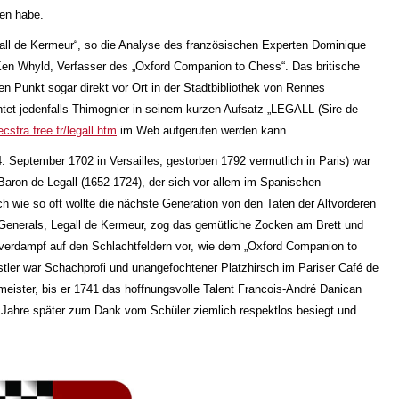
ßen habe.
gall de Kermeur“, so die Analyse des französischen Experten Dominique
Ken Whyld, Verfasser des „Oxford Companion to Chess“. Das britische
n Punkt sogar direkt vor Ort in der Stadtbibliothek von Rennes
htet jedenfalls Thimognier in seinem kurzen Aufsatz „LEGALL (Sire de
csfra.free.fr/legall.htm
im Web aufgerufen werden kann.
ptember 1702 in Versailles, gestorben 1792 vermutlich in Paris) war
Baron de Legall (1652-1724), der sich vor allem im Spanischen
ch wie so oft wollte die nächste Generation von den Taten der Altvorderen
 Generals, Legall de Kermeur, zog das gemütliche Zocken am Brett und
erdampf auf den Schlachtfeldern vor, wie dem „Oxford Companion to
tler war Schachprofi und unangefochtener Platzhirsch im Pariser Café de
eltmeister, bis er 1741 das hoffnungsvolle Talent Francois-André Danican
ei Jahre später zum Dank vom Schüler ziemlich respektlos besiegt und