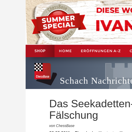
HOME
ERÖFFNUNGEN A-Z
SHOP
Schach Nachricht
Das Seekadetten-
Fälschung
von ChessBase