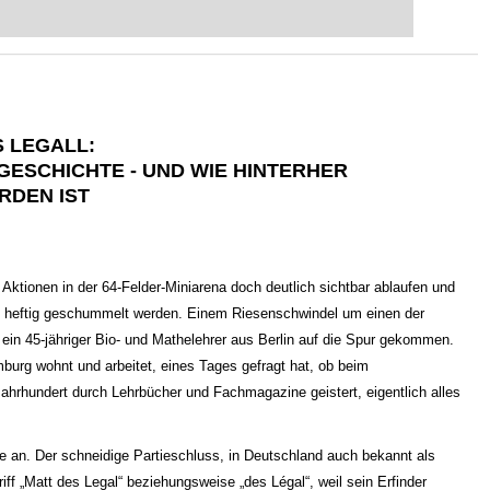
eits auf Turnierniveau spielen: Mit
 intelligenter und individueller als je
S LEGALL:
GESCHICHTE - UND WIE HINTERHER
RDEN IST
 Aktionen in der 64-Felder-Miniarena doch deutlich sichtbar ablaufen und
n heftig geschummelt werden. Einem Riesenschwindel um einen der
ein 45-jähriger Bio- und Mathelehrer aus Berlin auf die Spur gekommen.
urg wohnt und arbeitet, eines Tages gefragt hat, ob beim
Jahrhundert durch Lehrbücher und Fachmagazine geistert, eigentlich alles
ie an. Der schneidige Partieschluss, in Deutschland auch bekannt als
iff „Matt des Legal“ beziehungsweise „des Légal“, weil sein Erfinder