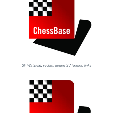
SF Wirtzfeld, rechts, gegen SV Hemer, links