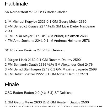
Halbfinale
SK Norderstedt ½:3½ OSG Baden-Baden
1 IM Michael Kopylov 2323 0:1 GM Georg Meier 2630
2 FM Benedict Krause 2277 ½:½ GM Liviu Dieter Nisipeanu
2641
3 FM Falko Meyer 2171 0:1 GM Arkadij Naiditsch 2633
4 FM Arne Jochens 2241 0:1 IM Andreas Heimann 2576
SC Rotation Pankow ½:3½ SF Deizisau
1 Jürgen Lisek 2162 0:1 GM Rustem Dautov 2590
2 FM Benjamin Dauth 2336 ½:½ GM Alexander Graf 2479
3 FM Bernd Steinhagen 2249 0:1 GM Maxime Lagarde 2599
4 FM Detlef Boetzer 2222 0:1 GM Adrien Demuth 2519
Finale
OSG Baden-Baden 2:2 (4½:5½) SF Deizisau
1 GM Georg Meier 2630 ½:½ GM Rustem Dautov 2590