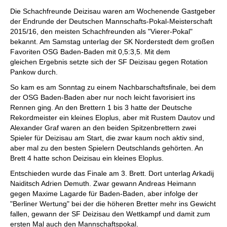
individueller als je zuvor.
Die Schachfreunde Deizisau waren am Wochenende Gastgeber
der Endrunde der Deutschen Mannschafts-Pokal-Meisterschaft
2015/16, den meisten Schachfreunden als "Vierer-Pokal"
bekannt. Am Samstag unterlag der SK Norderstedt dem großen
Favoriten OSG Baden-Baden mit 0,5:3,5. Mit dem
gleichen Ergebnis setzte sich der SF Deizisau gegen Rotation
Pankow durch.
So kam es am Sonntag zu einem Nachbarschaftsfinale, bei dem
der OSG Baden-Baden aber nur noch leicht favorisiert ins
Rennen ging. An den Brettern 1 bis 3 hatte der Deutsche
Rekordmeister ein kleines Eloplus, aber mit Rustem Dautov und
Alexander Graf waren an den beiden Spitzenbrettern zwei
Spieler für Deizisau am Start, die zwar kaum noch aktiv sind,
aber mal zu den besten Spielern Deutschlands gehörten. An
Brett 4 hatte schon Deizisau ein kleines Eloplus.
Entschieden wurde das Finale am 3. Brett. Dort unterlag Arkadij
Naiditsch Adrien Demuth. Zwar gewann Andreas Heimann
gegen Maxime Lagarde für Baden-Baden, aber infolge der
"Berliner Wertung" bei der die höheren Bretter mehr ins Gewicht
fallen, gewann der SF Deizisau den Wettkampf und damit zum
ersten Mal auch den Mannschaftspokal.