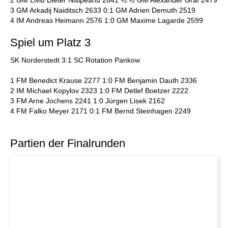
2 GM Liviu Dieter Nisipeanu 2641 ½:½ GM Alexander Graf 2479
3 GM Arkadij Naiditsch 2633 0:1 GM Adrien Demuth 2519
4 IM Andreas Heimann 2576 1:0 GM Maxime Lagarde 2599
Spiel um Platz 3
SK Norderstedt 3:1 SC Rotation Pankow
1 FM Benedict Krause 2277 1:0 FM Benjamin Dauth 2336
2 IM Michael Kopylov 2323 1:0 FM Detlef Boetzer 2222
3 FM Arne Jochens 2241 1:0 Jürgen Lisek 2162
4 FM Falko Meyer 2171 0:1 FM Bernd Steinhagen 2249
Partien der Finalrunden