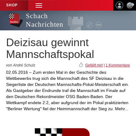
SHOP
TOGGLE
NAVIGATION
Schach
Nachrichten
Deizisau gewinnt
Mannschaftspokal
von André Schulz
Gefällt mir!
|
1 Kommentare
02.05.2016 – Zum ersten Mal in der Geschichte des
Wettbewerbs trug sich die Mannschaft des SF Deizisau in die
Siegerliste der Deutschen Mannschafts-Pokal-Meisterschaft ein.
Als Gastgeber der Endrunde traf die Mannschaft im Finale auf
den Deutschen Rekordmeister OSG Baden-Baden. Der
Wettkampf endete 2:2, aber aufgrund der im Pokal praktizierten
"Berliner Wertung" fiel der Heimmannschaft der Sieg zu. Mehr...