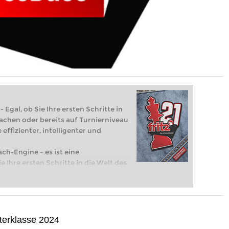
 Egal, ob Sie Ihre ersten Schritte in
achen oder bereits auf Turnierniveau
 effizienter, intelligenter und
ach-Engine – es ist eine
e Ihre ersten Schritte in die Welt des
eits auf Turnierniveau spielen: Mit
 intelligenter und individueller als je
terklasse 2024