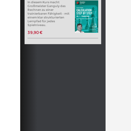
In diesem Kurs macht
Großmeister Ganguly das
Rechnen zu einer
trainierbaren Fähigkeit – mit
einem klar strukturierten
Lernpfad für jedes
Spielniveau.
39,90 €