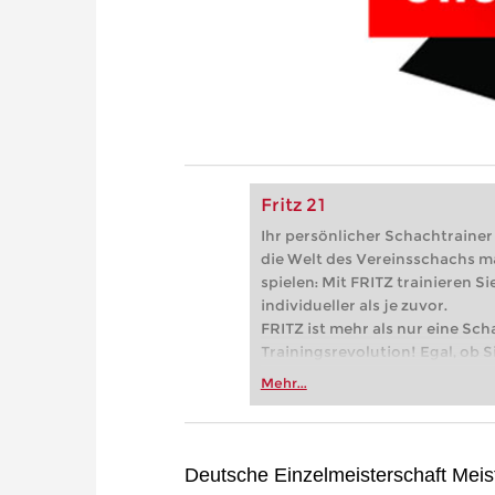
Fritz 21
Ihr persönlicher Schachtrainer -
die Welt des Vereinsschachs m
spielen: Mit FRITZ trainieren Sie
individueller als je zuvor.
FRITZ ist mehr als nur eine Sch
Trainingsrevolution! Egal, ob Si
Vereinsschachs machen oder ber
Mehr...
FRITZ trainieren Sie effizienter,
zuvor.
Deutsche Einzelmeisterschaft Meis