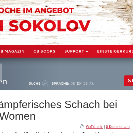
CB MAGAZIN
CB BOOKS
SUPPORT
EINSTEIGERKUR
en
S
SUCHE:
SPRACHE:
DE
EN
ES
FR
ämpferisches Schach bei
 Women
Gefällt mir!
|
0 Kommentare