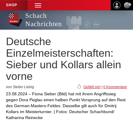
SHOP
TOGGLE
NAVIGATION
Schach
Nachrichten
Deutsche
Einzelmeisterschaften:
Sieber und Kollars allein
vorne
von Stefan Liebig
Gefällt mir!
|
0 Kommentare
23.08.2024 – Fiona Sieber (Bild) hat mit ihrem Angriffssieg
gegen Dora Peglau einen halben Punkt Vorsprung auf den Rest
des German-Masters-Feldes. Dasselbe gilt auch für Dmitrij
Kollars im Meisterturnier. | Fotos: Deutscher Schachbund/
Katharina Reinecke