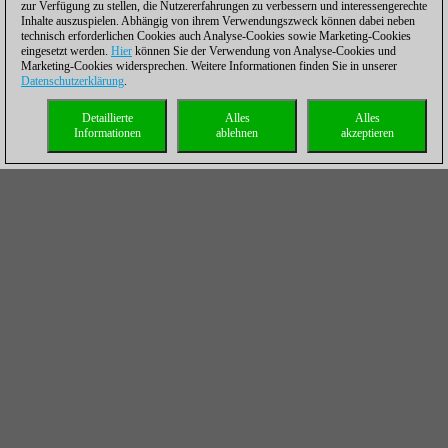
zur Verfügung zu stellen, die Nutzererfahrungen zu verbessern und interessengerechte
Inhalte auszuspielen. Abhängig von ihrem Verwendungszweck können dabei neben
technisch erforderlichen Cookies auch Analyse-Cookies sowie Marketing-Cookies
eingesetzt werden.
Hier
können Sie der Verwendung von Analyse-Cookies und
Marketing-Cookies widersprechen. Weitere Informationen finden Sie in unserer
Datenschutzerklärung
.
Detaillierte
Alles
Alles
Informationen
ablehnen
akzeptieren
London System Powerbook 2019
Wohin geht der Trend im Londoner System?
Spielt man es mit oder ohne Sf3? Die Antworten
finden Sie im Powerbook - auf der Grundlage von
über 216.000 Partien, die meisten davon aus dem
Engineraum von Schach.de.
Mehr...
Vogel musste Kollars wegen seiner Niederlage gegen Rainer
Buhmann davonziehen lassen: