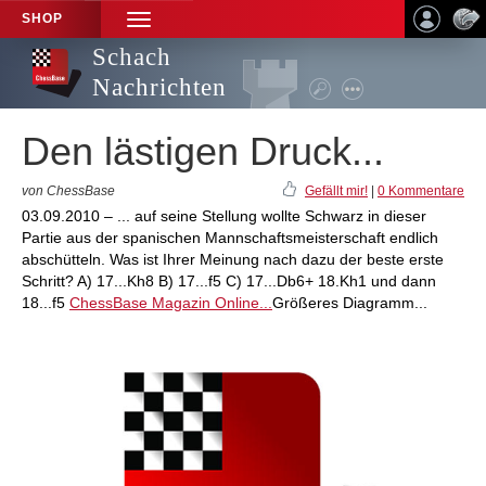
SHOP
TOGGLE
NAVIGATION
Schach
Nachrichten
Den lästigen Druck...
von ChessBase
Gefällt mir!
|
0 Kommentare
03.09.2010 – ... auf seine Stellung wollte Schwarz in dieser
Partie aus der spanischen Mannschaftsmeisterschaft endlich
abschütteln. Was ist Ihrer Meinung nach dazu der beste erste
Schritt? A) 17...Kh8 B) 17...f5 C) 17...Db6+ 18.Kh1 und dann
18...f5
ChessBase Magazin Online...
Größeres Diagramm...