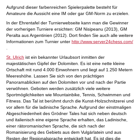
Aufgrund dieser farbenreichen Spielerpalette besteht für
Amateure die Aussicht eine IM oder gar GM-Norm zu erzielen.
In der Ehrentafel der Turnierwebseite kann man die Gewinner
der vorherigen Turniere ersichten: GM Nisipeanu (2013), GM
Peralta aus Argentinien (2012). Dort finden Sie auch alle weitere
Informationen zum Turnier unter
http://www.server24chess.com/
.
St. Ulrich
ist ein bekannter Urlaubsort inmitten der
majestätischen Gipfel der Dolomiten. Es ist eine nette kleine
Ortschaft mit rund 4.000 Einwohnern und liegt auf 1.250 Metern
Meereshöhe. Lassen Sie sich von den prächtigen
Panoramablicken auf den Dolomiten vor und nach der Partie
verwöhnen. Geboten werden zusätzlich viele weitere
Sportmöglichkeiten wie Mountainbike, Tennis, Schwimmen und
Fitness. Das Tal ist berühmt durch die Kunst-Holzschnitzerei und
vor allem für die ladinische Sprache. Aufgrund der einstmaligen
Abgeschiedenheit des Grödner Tales hat sich neben deutsch
und italienisch eine eigene Sprache erhalten, das Ladinische,
einer rätoromanischen Sprache, die sich nach der
Romanisierung des Gebiets aus dem Vulgärlatein und aus
Resten der Regionalsprache entwickelt hat. Es ist dies die