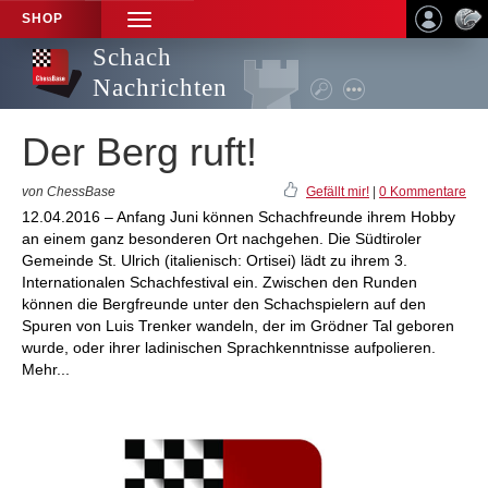
SHOP
TOGGLE
NAVIGATION
Schach
Nachrichten
Der Berg ruft!
von ChessBase
Gefällt mir!
|
0 Kommentare
12.04.2016 – Anfang Juni können Schachfreunde ihrem Hobby
an einem ganz besonderen Ort nachgehen. Die Südtiroler
Gemeinde St. Ulrich (italienisch: Ortisei) lädt zu ihrem 3.
Internationalen Schachfestival ein. Zwischen den Runden
können die Bergfreunde unter den Schachspielern auf den
Spuren von Luis Trenker wandeln, der im Grödner Tal geboren
wurde, oder ihrer ladinischen Sprachkenntnisse aufpolieren.
Mehr...