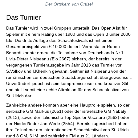
Der Ortskern von Ortisei
Das Turnier
Das Turnier wird in zwei Gruppen unterteilt: Das Open A ist für
Spieler mit einem Rating über 1900 und das Open B unter 2000
Elo. Die dritte Auflage des Schachfestivals ist mit einem
Gesamtpreisgeld von € 10.000 dotiert. Veranstalter Ruben
Benardi konnte erneut die Teilnahme von Deutschlands-Nr.1
Liviu-Dieter Nisipeanu (Elo 2667) sichern, der bereits in der
vergangenen Turnierausgabe im Jahr 2013 das Turnier vor
S.Volkov und I.Khenkin gewann. Seither ist Nisipeanu von der
rumänischen zur deutschen Staatsbürgerschaft übergewechselt.
Unverändert jedoch ist sein kompromissloser und kreativer Stil
und stellt somit eine echte Attraktion für das Schachfestival von
St. Ulrich dar.
Zahlreiche andere könnten aber eine Hauptrolle spielen, so der
serbische GM Markus (2651) oder der israelische GM Nabaty
(2613), sowie der italienische Top-Spieler Vocaturo (2562) oder
der Niederländer Jan Werle (2554). Bereits zugesichert haben
ihre Teilnahme am internationalen Schachfestival von St. Ulrich
rund 8 GM, 6 IM und zahlreiche FM aus 21 Ländern.