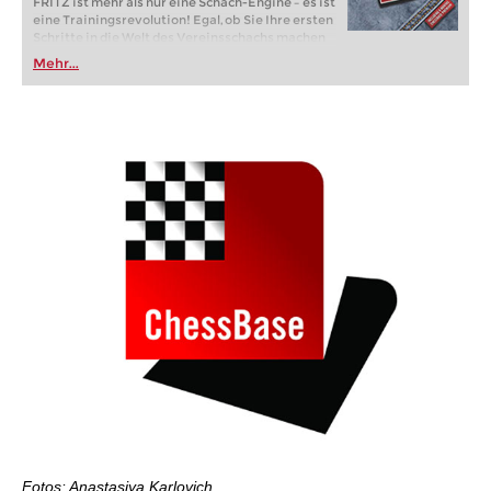
FRITZ ist mehr als nur eine Schach-Engine – es ist
eine Trainingsrevolution! Egal, ob Sie Ihre ersten
Schritte in die Welt des Vereinsschachs machen
oder bereits auf Turnierniveau spielen: Mit
Mehr...
FRITZ trainieren Sie effizienter, intelligenter und
individueller als je zuvor.
Fotos: Anastasiya Karlovich