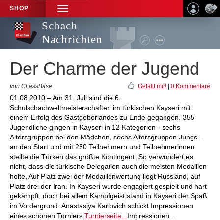
SHOP
TOGGLE
NAVIGATION
Schach
Nachrichten
Der Charme der Jugend
von ChessBase
Gefällt mir!
|
0 Kommentare
01.08.2010 – Am 31. Juli sind die 6.
Schulschachweltmeisterschaften im türkischen Kayseri mit
einem Erfolg des Gastgeberlandes zu Ende gegangen. 355
Jugendliche gingen in Kayseri in 12 Kategorien - sechs
Altersgruppen bei den Mädchen, sechs Altersgruppen Jungs -
an den Start und mit 250 Teilnehmern und Teilnehmerinnen
stellte die Türken das größte Kontingent. So verwundert es
nicht, dass die türkische Delegation auch die meisten Medaillen
holte. Auf Platz zwei der Medaillenwertung liegt Russland, auf
Platz drei der Iran. In Kayseri wurde engagiert gespielt und hart
gekämpft, doch bei allem Kampfgeist stand in Kayseri der Spaß
im Vordergrund. Anastasiya Karlovich schickt Impressionen
eines schönen Turniers.
Turnierseite...
Impressionen...