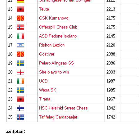
12
Schachgesellschaft Solingen
2222
13
Teuta
2213
14
GSK Kumanovo
2175
15
Offerspill Chess Club
2175
16
ASD Pedone Isolano
2145
17
Rishon Lezion
2120
18
Gostivar
2088
19
Pelaro Alingsas SS
2086
20
She plays to win
2003
21
UCD
1987
22
Wasa SK
1985
23
Tirana
1967
24
HSC Helsinki Street Chess
1842
25
Taflfelag Gardabaejar
1742
Zeitplan: