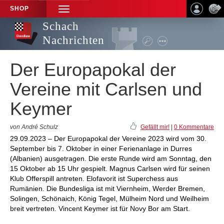
SHOP
TOGGLE
NAVIGATION
Schach
Nachrichten
Der Europapokal der
Vereine mit Carlsen und
Keymer
von André Schulz
Gefällt mir!
|
0 Kommentare
29.09.2023 – Der Europapokal der Vereine 2023 wird vom 30.
September bis 7. Oktober in einer Ferienanlage in Durres
(Albanien) ausgetragen. Die erste Runde wird am Sonntag, den
15 Oktober ab 15 Uhr gespielt. Magnus Carlsen wird für seinen
Klub Offerspill antreten. Elofavorit ist Superchess aus
Rumänien. Die Bundesliga ist mit Viernheim, Werder Bremen,
Solingen, Schönaich, König Tegel, Mülheim Nord und Weilheim
breit vertreten. Vincent Keymer ist für Novy Bor am Start.