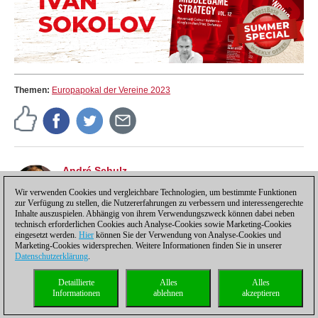
Themen:
Europapokal der Vereine 2023
André Schulz
André Schulz, seit 1991 bei ChessBase, ist seit 1997
der Redakteur der deutschsprachigen ChessBase
Wir verwenden Cookies und vergleichbare Technologien, um bestimmte Funktionen
zur Verfügung zu stellen, die Nutzererfahrungen zu verbessern und interessengerechte
Schachnachrichten-Seite.
Inhalte auszuspielen. Abhängig von ihrem Verwendungszweck können dabei neben
technisch erforderlichen Cookies auch Analyse-Cookies sowie Marketing-Cookies
eingesetzt werden.
Hier
können Sie der Verwendung von Analyse-Cookies und
Marketing-Cookies widersprechen. Weitere Informationen finden Sie in unserer
Datenschutzerklärung
.
Datenschutzhinweis
|
Impressum
|
Kontakt
|
Cookies Management
|
Lizenzen
|
Detaillierte
Alles
Alles
Compliance Hotline
|
Home
Informationen
ablehnen
akzeptieren
© 2017 ChessBase GmbH | Osterbekstraße 90a | 22083 Hamburg | Deutschland
coldest news