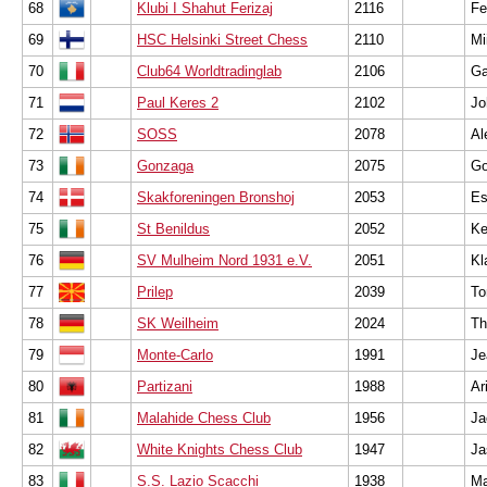
68
Klubi I Shahut Ferizaj
2116
Fe
69
HSC Helsinki Street Chess
2110
Mi
70
Club64 Worldtradinglab
2106
Ga
71
Paul Keres 2
2102
Jo
72
SOSS
2078
Al
73
Gonzaga
2075
Go
74
Skakforeningen Bronshoj
2053
Es
75
St Benildus
2052
Ke
76
SV Mulheim Nord 1931 e.V.
2051
Kl
77
Prilep
2039
To
78
SK Weilheim
2024
Th
79
Monte-Carlo
1991
Je
80
Partizani
1988
Ar
81
Malahide Chess Club
1956
Ja
82
White Knights Chess Club
1947
Ja
83
S.S. Lazio Scacchi
1938
Ma