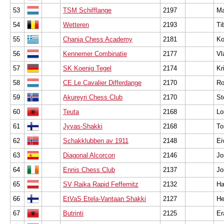
53
TSM Schifflange
2197
Ma
54
Wetteren
2193
Ti
55
Chania Chess Academy
2181
Ko
56
Kennemer Combinatie
2177
Vl
57
SK Koenig Tegel
2174
Kr
58
CE Le Cavalier Differdange
2170
Ro
59
Akureyri Chess Club
2170
St
60
Teuta
2168
Lo
61
Jyvas-Shakki
2168
To
62
Schakklubben av 1911
2148
Ei
63
Diagonal Alcorcon
2146
Jo
64
Ennis Chess Club
2137
Jo
65
SV Raika Rapid Feffernitz
2132
Ha
66
EtVaS Etela-Vantaan Shakki
2127
He
67
Butrinti
2125
Er