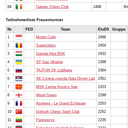
84
Galway Chess Club
1498
Br
Teilnehmerliste Frauenturnier
Nr.
FED
Team
EloDS
Gruppe
1
Monte Carlo
2496
2
Superchess
2454
3
Garuda Ajka BSK
2432
4
SP Gaz Ukraine
2388
5
TAJFUN SK Ljubljana
2364
6
SK Crvena zvezda Data Driven Lab
2351
7
MSK Centar Asseco See
2323
8
Wood Green
2299
9
Asnieres - Le Grand Echiquier
2253
10
Gokturk Chess Sport Club
2252
11
Panevezys
2235