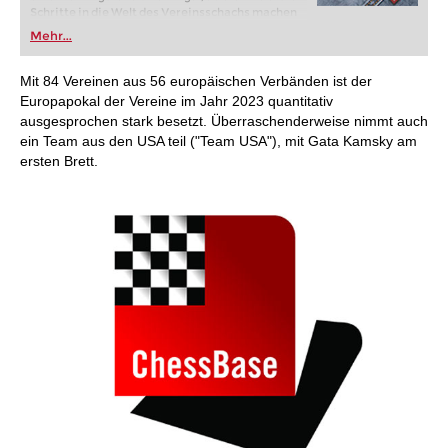
Schritte in die Welt des Vereinsschachs machen
oder bereits auf Turnierniveau spielen: Mit
Mehr...
FRITZ trainieren Sie effizienter, intelligenter und
individueller als je zuvor.
Mit 84 Vereinen aus 56 europäischen Verbänden ist der
Europapokal der Vereine im Jahr 2023 quantitativ
ausgesprochen stark besetzt. Überraschenderweise nimmt auch
ein Team aus den USA teil ("Team USA"), mit Gata Kamsky am
ersten Brett.