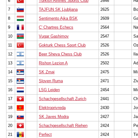
6
Turkish Airlines Sports Club
2646
Ha
7
TAJFUN SK Ljubljana
2625
Bo
8
Sentimento Ajka BSK
2609
Ga
9
C' Chartres Echecs
2564
Na
10
Vugar Gashimov
2547
Sa
11
Gokturk Chess Sport Club
2526
Oz
12
Beer Sheva Chess Club
2526
Il
13
Rishon Lezion A
2502
Ad
14
SK Zmaj
2475
Mi
15
Sloven Ruma
2471
Zi
16
LSG Leiden
2454
Mi
17
Schachgesellschaft Zurich
2441
Ch
18
Elektroprivreda
2430
Jo
19
SK Javes Modra
2427
Ja
20
Schachgesellschaft Riehen
2424
Pe
21
Perfect
2424
Ti