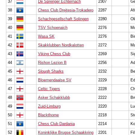
37
De Sprenger Echternach
2307
Ge
38
Chess Club Drejtesia-Trokadero
2287
Af
39
Schachgesellschaft Solingen
2280
Ol
40
TSV Schoenaich
2276
Mo
41
Wasa SK
2276
Bi
42
Skakklubben Nordkalotten
2272
Ma
43
Viking Chess Club
2269
Si
44
Rishon Lezion B
2256
Ad
45
Slough Sharks
2232
Be
46
Bloemendaalse SV
2229
Ed
47
Celtic Tigers
2228
Ch
48
Asker Schakklubb
2222
Br
49
Zuid-Limburg
2220
Lu
50
Blackthorne
2218
St
51
Chess Club Dardania
2214
Ko
52
Koninklijke Brugse Schaakkring
2201
Fi