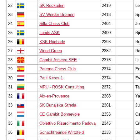
22
SK Rockaden
2419
Le
23
SV Werder Bremen
2418
Sp
24
Silla Chess Club
2404
Jo
25
Lunds ASK
2400
Bj
26
KSK Rochade
2393
Ru
27
Wood Green
2382
Ra
28
Gambit Asseco-SEE
2376
Lj
29
Paterna Chess Club
2374
En
30
Paul Keres 1
2374
Ev
31
MRU - ROSK Consulting
2372
Ta
32
Aix-en-Provence
2368
Ya
33
SK Dunajska Streda
2361
Ju
34
CE Gambit Bonnevoie
2353
Os
35
Obiettivo Risarcimento Padova
2345
Cr
36
Schachfreunde Wirtzfeld
2333
Be