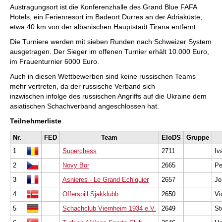
Austragungsort ist die Konferenzhalle des Grand Blue FAFA
Hotels, ein Ferienresort im Badeort Durres an der Adriaküste,
etwa 40 km von der albanischen Hauptstadt Tirana entfernt.
Die Turniere werden mit sieben Runden nach Schweizer System
ausgetragen. Der Sieger im offenen Turnier erhält 10.000 Euro,
im Frauenturnier 6000 Euro.
Auch in diesen Wettbewerben sind keine russischen Teams
mehr vertreten, da der russische Verband sich
inzwischen infolge des russischen Angriffs auf die Ukraine dem
asiatischen Schachverband angeschlossen hat.
Teilnehmerliste
Nr.
FED
Team
EloDS
Gruppe
1
Superchess
2711
Iv
2
Novy Bor
2665
Pe
3
Asnieres - Le Grand Echiquier
2657
Je
4
Offerspill Sjakklubb
2650
Vi
5
Schachclub Viernheim 1934 e.V.
2649
St