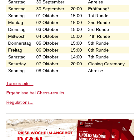
Samstag
30 September
Anreise
Samstag
30 September
20:00
Eröffnung*
Sonntag
01
Oktober
15:00
1
st
Runde
Montag
02 Oktober
15:00
2
nd
Runde
Dienstag
03
Oktober
15:00
3
rd
Runde
Mittwoch
04 Oktober
15:00
4
th
Runde
Donnerstag
05 Oktober
15:00
5
th
Runde
Freitag
06 Oktober
15:00
6
th
Runde
Samstag
07
Oktober
14:00
7
th
Runde
Saturday
07
Oktober
20:00
Closing Ceremony
Sonntag
08
Oktober
Abreise
Turnierseite...
Ergebnisse bei Chess-results...
Regulations...