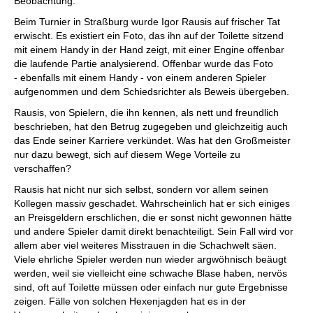
Beobachtung.
Beim Turnier in Straßburg wurde Igor Rausis auf frischer Tat
erwischt. Es existiert ein Foto, das ihn auf der Toilette sitzend
mit einem Handy in der Hand zeigt, mit einer Engine offenbar
die laufende Partie analysierend. Offenbar wurde das Foto
- ebenfalls mit einem Handy - von einem anderen Spieler
aufgenommen und dem Schiedsrichter als Beweis übergeben.
Rausis, von Spielern, die ihn kennen, als nett und freundlich
beschrieben, hat den Betrug zugegeben und gleichzeitig auch
das Ende seiner Karriere verkündet. Was hat den Großmeister
nur dazu bewegt, sich auf diesem Wege Vorteile zu
verschaffen?
Rausis hat nicht nur sich selbst, sondern vor allem seinen
Kollegen massiv geschadet. Wahrscheinlich hat er sich einiges
an Preisgeldern erschlichen, die er sonst nicht gewonnen hätte
und andere Spieler damit direkt benachteiligt. Sein Fall wird vor
allem aber viel weiteres Misstrauen in die Schachwelt säen.
Viele ehrliche Spieler werden nun wieder argwöhnisch beäugt
werden, weil sie vielleicht eine schwache Blase haben, nervös
sind, oft auf Toilette müssen oder einfach nur gute Ergebnisse
zeigen. Fälle von solchen Hexenjagden hat es in der