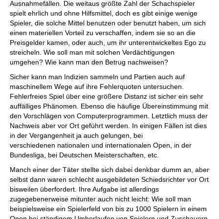
Ausnahmefällen. Die weitaus größte Zahl der Schachspieler
spielt ehrlich und ohne Hilfsmittel, doch es gibt einige wenige
Spieler, die solche Mittel benutzen oder benutzt haben, um sich
einen materiellen Vorteil zu verschaffen, indem sie so an die
Preisgelder kamen, oder auch, um ihr unterentwickeltes Ego zu
streicheln. Wie soll man mit solchen Verdächtigungen
umgehen? Wie kann man den Betrug nachweisen?
Sicher kann man Indizien sammeln und Partien auch auf
maschinellem Wege auf ihre Fehlerquoten untersuchen.
Fehlerfreies Spiel über eine größere Distanz ist sicher ein sehr
auffälliges Phänomen. Ebenso die häufige Übereinstimmung mit
den Vorschlägen von Computerprogrammen. Letztlich muss der
Nachweis aber vor Ort geführt werden. In einigen Fällen ist dies
in der Vergangenheit ja auch gelungen, bei
verschiedenen nationalen und internationalen Open, in der
Bundesliga, bei Deutschen Meisterschaften, etc.
Manch einer der Täter stellte sich dabei denkbar dumm an, aber
selbst dann waren schlecht ausgebildeten Schiedsrichter vor Ort
bisweilen überfordert. Ihre Aufgabe ist allerdings
zugegebenerweise mitunter auch nicht leicht: Wie soll man
beispielsweise ein Spielerfeld von bis zu 1000 Spielern in einem
Open bei ständigem Umherlaufen von Spielern und Zuschauern