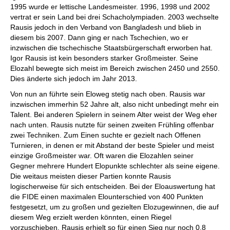
1995 wurde er lettische Landesmeister. 1996, 1998 und 2002
vertrat er sein Land bei drei Schacholympiaden. 2003 wechselte
Rausis jedoch in den Verband von Bangladesh und blieb in
diesem bis 2007. Dann ging er nach Tschechien, wo er
inzwischen die tschechische Staatsbürgerschaft erworben hat.
Igor Rausis ist kein besonders starker Großmeister. Seine
Elozahl bewegte sich meist im Bereich zwischen 2450 und 2550.
Dies änderte sich jedoch im Jahr 2013.
Von nun an führte sein Eloweg stetig nach oben. Rausis war
inzwischen immerhin 52 Jahre alt, also nicht unbedingt mehr ein
Talent. Bei anderen Spielern in seinem Alter weist der Weg eher
nach unten. Rausis nutzte für seinen zweiten Frühling offenbar
zwei Techniken. Zum Einen suchte er gezielt nach Offenen
Turnieren, in denen er mit Abstand der beste Spieler und meist
einzige Großmeister war. Oft waren die Elozahlen seiner
Gegner mehrere Hundert Elopunkte schlechter als seine eigene.
Die weitaus meisten dieser Partien konnte Rausis
logischerweise für sich entscheiden. Bei der Eloauswertung hat
die FIDE einen maximalen Elounterschied von 400 Punkten
festgesetzt, um zu großen und gezielten Elozugewinnen, die auf
diesem Weg erzielt werden könnten, einen Riegel
vorzuschieben. Rausis erhielt so für einen Sieg nur noch 0,8