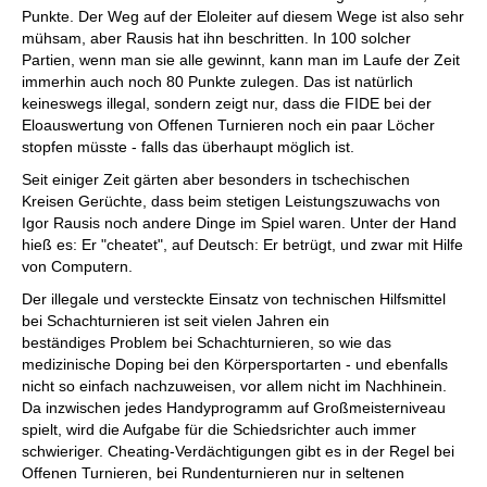
Punkte. Der Weg auf der Eloleiter auf diesem Wege ist also sehr
mühsam, aber Rausis hat ihn beschritten. In 100 solcher
Partien, wenn man sie alle gewinnt, kann man im Laufe der Zeit
immerhin auch noch 80 Punkte zulegen. Das ist natürlich
keineswegs illegal, sondern zeigt nur, dass die FIDE bei der
Eloauswertung von Offenen Turnieren noch ein paar Löcher
stopfen müsste - falls das überhaupt möglich ist.
Seit einiger Zeit gärten aber besonders in tschechischen
Kreisen Gerüchte, dass beim stetigen Leistungszuwachs von
Igor Rausis noch andere Dinge im Spiel waren. Unter der Hand
hieß es: Er "cheatet", auf Deutsch: Er betrügt, und zwar mit Hilfe
von Computern.
Der illegale und versteckte Einsatz von technischen Hilfsmittel
bei Schachturnieren ist seit vielen Jahren ein
beständiges Problem bei Schachturnieren, so wie das
medizinische Doping bei den Körpersportarten - und ebenfalls
nicht so einfach nachzuweisen, vor allem nicht im Nachhinein.
Da inzwischen jedes Handyprogramm auf Großmeisterniveau
spielt, wird die Aufgabe für die Schiedsrichter auch immer
schwieriger. Cheating-Verdächtigungen gibt es in der Regel bei
Offenen Turnieren, bei Rundenturnieren nur in seltenen