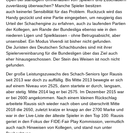
zuverlässig überwachen? Manche Spieler besitzen
auch keinerlei Sensibilität für das Problem. Ruckzuck wird das
Handy gezückt und eine Partie eingegeben, um neugierig das
Urteil der Schachengine zu erfahren, auch zu laufenden Partien
der Kollegen, am Rande der Bundesliga ebenso wie in den
niederen Ligen und Spielklassen - ohne Betrugsabsicht, aber
unsensibel. Ein Modus Vivendi ist bisher nicht gefunden.
Die Juristen des Deutschen Schachbundes sind mit ihrer
Spielervereinbarung für die Bundesligen über das Ziel auch
eher hinausgeschossen. Der Stein des Weisen ist noch nicht
gefunden.
Der große Leistungszuwachs des Schach-Seniors Igor Rausis
seit 2013 war doch zu auffällig. Bis Mitte 2013 bewegte er sich
auf einem Niveau von 2525, dann startete er durch, langsam,
aber stetig. Mitte 2014 lag er bei 2575. Im Dezember 2015 war
er bei 2600 angekommen. Nach einem kleinen Rückschlag
arbeitete Rausis sich wieder nach oben und überschritt Mitte
2018 die 2650, zuletzt kratze er knapp an der 2700 Marke und
war in der Live-Liste der älteste Spieler in den Top 100. Rausis
geriet in den Fokus der FIDE-Fair Play Kommission, vermutlich
auch nach Hinweisen von Kollegen, und stand nun unter