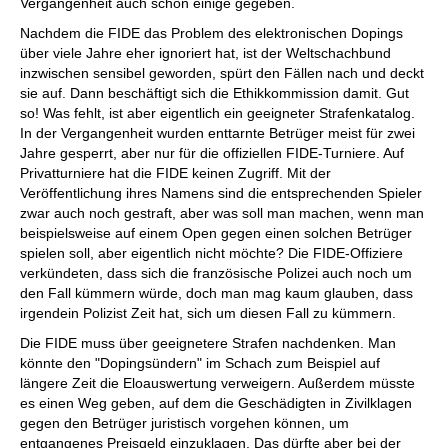
Vergangenheit auch schon einige gegeben.
Nachdem die FIDE das Problem des elektronischen Dopings
über viele Jahre eher ignoriert hat, ist der Weltschachbund
inzwischen sensibel geworden, spürt den Fällen nach und deckt
sie auf. Dann beschäftigt sich die Ethikkommission damit. Gut
so! Was fehlt, ist aber eigentlich ein geeigneter Strafenkatalog.
In der Vergangenheit wurden enttarnte Betrüger meist für zwei
Jahre gesperrt, aber nur für die offiziellen FIDE-Turniere. Auf
Privatturniere hat die FIDE keinen Zugriff. Mit der
Veröffentlichung ihres Namens sind die entsprechenden Spieler
zwar auch noch gestraft, aber was soll man machen, wenn man
beispielsweise auf einem Open gegen einen solchen Betrüger
spielen soll, aber eigentlich nicht möchte? Die FIDE-Offiziere
verkündeten, dass sich die französische Polizei auch noch um
den Fall kümmern würde, doch man mag kaum glauben, dass
irgendein Polizist Zeit hat, sich um diesen Fall zu kümmern.
Die FIDE muss über geeignetere Strafen nachdenken. Man
könnte den "Dopingsündern" im Schach zum Beispiel auf
längere Zeit die Eloauswertung verweigern. Außerdem müsste
es einen Weg geben, auf dem die Geschädigten in Zivilklagen
gegen den Betrüger juristisch vorgehen können, um
entgangenes Preisgeld einzuklagen. Das dürfte aber bei der