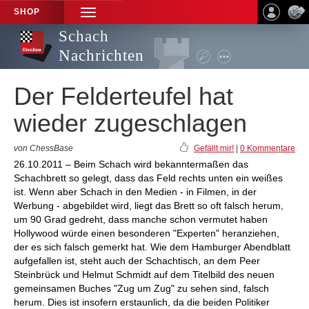
SHOP
TOGGLE
NAVIGATION
Schach
Nachrichten
Der Felderteufel hat
wieder zugeschlagen
von ChessBase
Gefällt mir!
|
0 Kommentare
26.10.2011 – Beim Schach wird bekanntermaßen das
Schachbrett so gelegt, dass das Feld rechts unten ein weißes
ist. Wenn aber Schach in den Medien - in Filmen, in der
Werbung - abgebildet wird, liegt das Brett so oft falsch herum,
um 90 Grad gedreht, dass manche schon vermutet haben
Hollywood würde einen besonderen "Experten" heranziehen,
der es sich falsch gemerkt hat. Wie dem Hamburger Abendblatt
aufgefallen ist, steht auch der Schachtisch, an dem Peer
Steinbrück und Helmut Schmidt auf dem Titelbild des neuen
gemeinsamen Buches "Zug um Zug" zu sehen sind, falsch
herum. Dies ist insofern erstaunlich, da die beiden Politiker