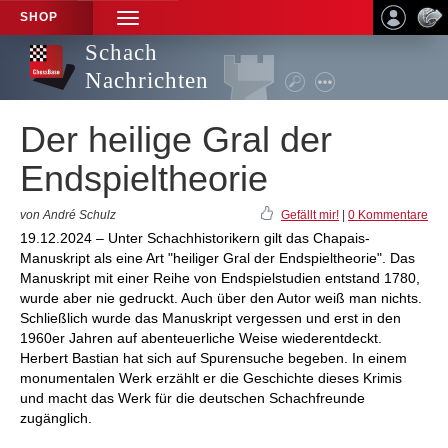
SHOP
TOGGLE
NAVIGATION
Schach
Nachrichten
Der heilige Gral der
Endspieltheorie
von André Schulz
Gefällt mir!
|
0 Kommentare
19.12.2024 – Unter Schachhistorikern gilt das Chapais-
Manuskript als eine Art "heiliger Gral der Endspieltheorie". Das
Manuskript mit einer Reihe von Endspielstudien entstand 1780,
wurde aber nie gedruckt. Auch über den Autor weiß man nichts.
Schließlich wurde das Manuskript vergessen und erst in den
1960er Jahren auf abenteuerliche Weise wiederentdeckt.
Herbert Bastian hat sich auf Spurensuche begeben. In einem
monumentalen Werk erzählt er die Geschichte dieses Krimis
und macht das Werk für die deutschen Schachfreunde
zugänglich.