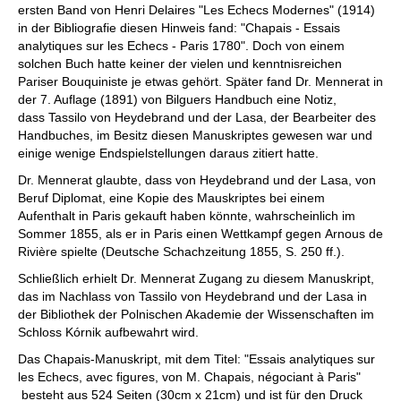
ersten Band von Henri Delaires "Les Echecs Modernes" (1914)
in der Bibliografie diesen Hinweis fand: "Chapais - Essais
analytiques sur les Echecs - Paris 1780". Doch von einem
solchen Buch hatte keiner der vielen und kenntnisreichen
Pariser Bouquiniste je etwas gehört. Später fand Dr. Mennerat in
der 7. Auflage (1891) von Bilguers Handbuch eine Notiz,
dass Tassilo von Heydebrand und der Lasa, der Bearbeiter des
Handbuches, im Besitz diesen Manuskriptes gewesen war und
einige wenige Endspielstellungen daraus zitiert hatte.
Dr. Mennerat glaubte, dass von Heydebrand und der Lasa, von
Beruf Diplomat, eine Kopie des Mauskriptes bei einem
Aufenthalt in Paris gekauft haben könnte, wahrscheinlich im
Sommer 1855, als er in Paris einen Wettkampf gegen Arnous de
Rivière spielte (Deutsche Schachzeitung 1855, S. 250 ff.).
Schließlich erhielt Dr. Mennerat Zugang zu diesem Manuskript,
das im Nachlass von Tassilo von Heydebrand und der Lasa in
der Bibliothek der Polnischen Akademie der Wissenschaften im
Schloss Kórnik aufbewahrt wird.
Das Chapais-Manuskript, mit dem Titel: "Essais analytiques sur
les Echecs, avec figures, von M. Chapais, négociant à Paris"
besteht aus 524 Seiten (30cm x 21cm) und ist für den Druck