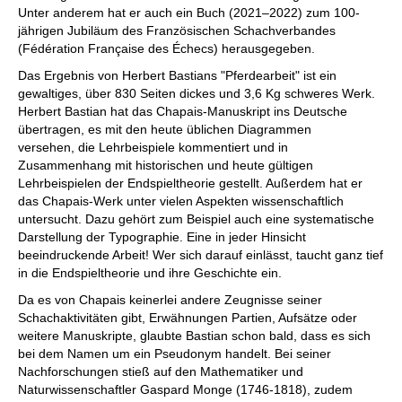
Unter anderem hat er auch ein Buch (2021–2022) zum 100-
jährigen Jubiläum des Französischen Schachverbandes
(Fédération Française des Échecs) herausgegeben.
Das Ergebnis von Herbert Bastians "Pferdearbeit" ist ein
gewaltiges, über 830 Seiten dickes und 3,6 Kg schweres Werk.
Herbert Bastian hat das Chapais-Manuskript ins Deutsche
übertragen, es mit den heute üblichen Diagrammen
versehen, die Lehrbeispiele kommentiert und in
Zusammenhang mit historischen und heute gültigen
Lehrbeispielen der Endspieltheorie gestellt. Außerdem hat er
das Chapais-Werk unter vielen Aspekten wissenschaftlich
untersucht. Dazu gehört zum Beispiel auch eine systematische
Darstellung der Typographie. Eine in jeder Hinsicht
beeindruckende Arbeit! Wer sich darauf einlässt, taucht ganz tief
in die Endspieltheorie und ihre Geschichte ein.
Da es von Chapais keinerlei andere Zeugnisse seiner
Schachaktivitäten gibt, Erwähnungen Partien, Aufsätze oder
weitere Manuskripte, glaubte Bastian schon bald, dass es sich
bei dem Namen um ein Pseudonym handelt. Bei seiner
Nachforschungen stieß auf den Mathematiker und
Naturwissenschaftler Gaspard Monge (1746-1818), zudem