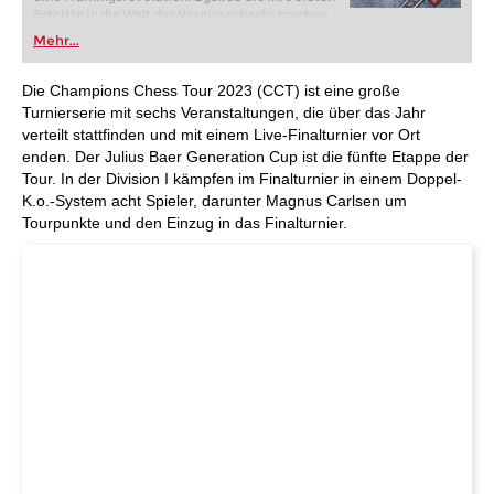
Schritte in die Welt des Vereinsschachs machen
oder bereits auf Turnierniveau spielen: Mit
Mehr...
FRITZ trainieren Sie effizienter, intelligenter und
individueller als je zuvor.
Die Champions Chess Tour 2023 (CCT) ist eine große
Turnierserie mit sechs Veranstaltungen, die über das Jahr
verteilt stattfinden und mit einem Live-Finalturnier vor Ort
enden. Der Julius Baer Generation Cup ist die fünfte Etappe der
Tour. In der Division I kämpfen im Finalturnier in einem Doppel-
K.o.-System acht Spieler, darunter Magnus Carlsen um
Tourpunkte und den Einzug in das Finalturnier.