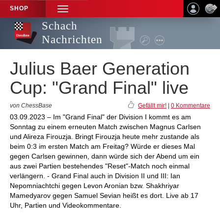
SHOP
TOGGLE
NAVIGATION
Schach
Nachrichten
Julius Baer Generation
Cup: "Grand Final" live
von ChessBase
Gefällt mir!
|
0 Kommentare
03.09.2023 – Im "Grand Final" der Division I kommt es am
Sonntag zu einem erneuten Match zwischen Magnus Carlsen
und Alireza Firouzja. Bringt Firouzja heute mehr zustande als
beim 0:3 im ersten Match am Freitag? Würde er dieses Mal
gegen Carlsen gewinnen, dann würde sich der Abend um ein
aus zwei Partien bestehendes "Reset"-Match noch einmal
verlängern. - Grand Final auch in Division II und III: Ian
Nepomniachtchi gegen Levon Aronian bzw. Shakhriyar
Mamedyarov gegen Samuel Sevian heißt es dort. Live ab 17
Uhr, Partien und Videokommentare.