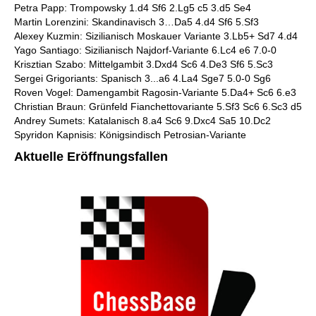
Petra Papp: Trompowsky 1.d4 Sf6 2.Lg5 c5 3.d5 Se4
Martin Lorenzini: Skandinavisch 3…Da5 4.d4 Sf6 5.Sf3
Alexey Kuzmin: Sizilianisch Moskauer Variante 3.Lb5+ Sd7 4.d4
Yago Santiago: Sizilianisch Najdorf-Variante 6.Lc4 e6 7.0-0
Krisztian Szabo: Mittelgambit 3.Dxd4 Sc6 4.De3 Sf6 5.Sc3
Sergei Grigoriants: Spanisch 3...a6 4.La4 Sge7 5.0-0 Sg6
Roven Vogel: Damengambit Ragosin-Variante 5.Da4+ Sc6 6.e3
Christian Braun: Grünfeld Fianchettovariante 5.Sf3 Sc6 6.Sc3 d5
Andrey Sumets: Katalanisch 8.a4 Sc6 9.Dxc4 Sa5 10.Dc2
Spyridon Kapnisis: Königsindisch Petrosian-Variante
Aktuelle Eröffnungsfallen