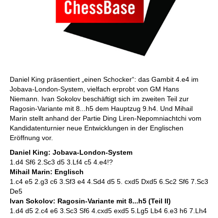
Daniel King präsentiert „einen Schocker“: das Gambit 4.e4 im
Jobava-London-System, vielfach erprobt von GM Hans
Niemann. Ivan Sokolov beschäftigt sich im zweiten Teil zur
Ragosin-Variante mit 8...h5 dem Hauptzug 9.h4. Und Mihail
Marin stellt anhand der Partie Ding Liren-Nepomniachtchi vom
Kandidatenturnier neue Entwicklungen in der Englischen
Eröffnung vor.
Daniel King: Jobava-London-System
1.d4 Sf6 2.Sc3 d5 3.Lf4 c5 4.e4!?
Mihail Marin: Englisch
1.c4 e5 2.g3 c6 3.Sf3 e4 4.Sd4 d5 5. cxd5 Dxd5 6.Sc2 Sf6 7.Sc3
De5
Ivan Sokolov: Ragosin-Variante mit 8...h5 (Teil II)
1.d4 d5 2.c4 e6 3.Sc3 Sf6 4.cxd5 exd5 5.Lg5 Lb4 6.e3 h6 7.Lh4