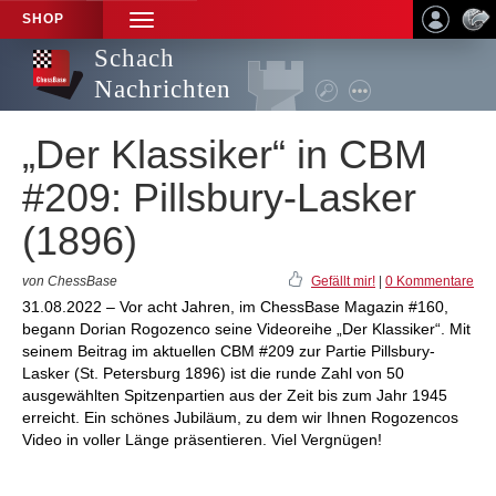
SHOP
TOGGLE
NAVIGATION
Schach
Nachrichten
„Der Klassiker“ in CBM
#209: Pillsbury-Lasker
(1896)
von ChessBase
Gefällt mir!
|
0 Kommentare
31.08.2022 – Vor acht Jahren, im ChessBase Magazin #160,
begann Dorian Rogozenco seine Videoreihe „Der Klassiker“. Mit
seinem Beitrag im aktuellen CBM #209 zur Partie Pillsbury-
Lasker (St. Petersburg 1896) ist die runde Zahl von 50
ausgewählten Spitzenpartien aus der Zeit bis zum Jahr 1945
erreicht. Ein schönes Jubiläum, zu dem wir Ihnen Rogozencos
Video in voller Länge präsentieren. Viel Vergnügen!