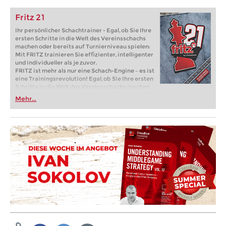
Fritz 21
Ihr persönlicher Schachtrainer - Egal, ob Sie Ihre
ersten Schritte in die Welt des Vereinsschachs
machen oder bereits auf Turnierniveau spielen:
Mit FRITZ trainieren Sie effizienter, intelligenter
und individueller als je zuvor.
FRITZ ist mehr als nur eine Schach-Engine – es ist
eine Trainingsrevolution! Egal, ob Sie Ihre ersten
Schritte in die Welt des Vereinsschachs machen
oder bereits auf Turnierniveau spielen: Mit
Mehr...
FRITZ trainieren Sie effizienter, intelligenter und
individueller als je zuvor.