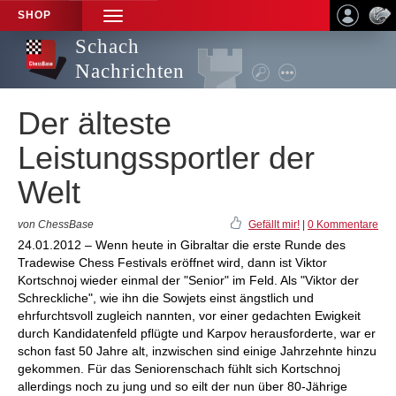
SHOP
TOGGLE
NAVIGATION
Schach
Nachrichten
Der älteste
Leistungssportler der
Welt
von ChessBase
Gefällt mir!
|
0 Kommentare
24.01.2012 – Wenn heute in Gibraltar die erste Runde des
Tradewise Chess Festivals eröffnet wird, dann ist Viktor
Kortschnoj wieder einmal der "Senior" im Feld. Als "Viktor der
Schreckliche", wie ihn die Sowjets einst ängstlich und
ehrfurchtsvoll zugleich nannten, vor einer gedachten Ewigkeit
durch Kandidatenfeld pflügte und Karpov herausforderte, war er
schon fast 50 Jahre alt, inzwischen sind einige Jahrzehnte hinzu
gekommen. Für das Seniorenschach fühlt sich Kortschnoj
allerdings noch zu jung und so eilt der nun über 80-Jährige