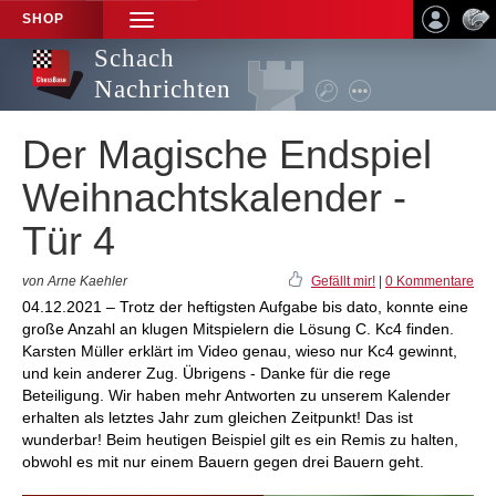
SHOP
TOGGLE
NAVIGATION
Schach
Nachrichten
Der Magische Endspiel
Weihnachtskalender -
Tür 4
von Arne Kaehler
Gefällt mir!
|
0 Kommentare
04.12.2021 – Trotz der heftigsten Aufgabe bis dato, konnte eine
große Anzahl an klugen Mitspielern die Lösung C. Kc4 finden.
Karsten Müller erklärt im Video genau, wieso nur Kc4 gewinnt,
und kein anderer Zug. Übrigens - Danke für die rege
Beteiligung. Wir haben mehr Antworten zu unserem Kalender
erhalten als letztes Jahr zum gleichen Zeitpunkt! Das ist
wunderbar! Beim heutigen Beispiel gilt es ein Remis zu halten,
obwohl es mit nur einem Bauern gegen drei Bauern geht.