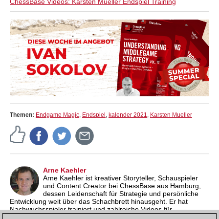
ChessBase Videos: Karsten Mueller Endspiel Training
Themen:
Endgame Magic
,
Endspiel
,
kalender 2021
,
Karsten Mueller
Arne Kaehler
Arne Kaehler ist kreativer Storyteller, Schauspieler
und Content Creator bei ChessBase aus Hamburg,
dessen Leidenschaft für Strategie und persönliche
Entwicklung weit über das Schachbrett hinausgeht. Er hat
Nachwuchsspieler trainiert und zahlreiche Videos für
internationale ChessBase-Kanäle produziert, stets mit dem