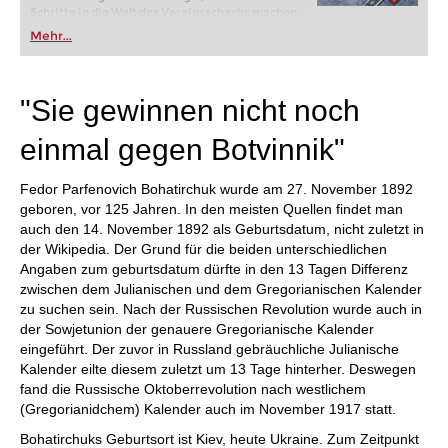
Schritte in die Welt des Vereinsschachs machen
oder bereits auf Turnierniveau spielen: Mit
Mehr...
FRITZ trainieren Sie effizienter, intelligenter und
individueller als je zuvor.
"Sie gewinnen nicht noch
einmal gegen Botvinnik"
Fedor Parfenovich Bohatirchuk wurde am 27. November 1892
geboren, vor 125 Jahren. In den meisten Quellen findet man
auch den 14. November 1892 als Geburtsdatum, nicht zuletzt in
der Wikipedia. Der Grund für die beiden unterschiedlichen
Angaben zum geburtsdatum dürfte in den 13 Tagen Differenz
zwischen dem Julianischen und dem Gregorianischen Kalender
zu suchen sein. Nach der Russischen Revolution wurde auch in
der Sowjetunion der genauere Gregorianische Kalender
eingeführt. Der zuvor in Russland gebräuchliche Julianische
Kalender eilte diesem zuletzt um 13 Tage hinterher. Deswegen
fand die Russische Oktoberrevolution nach westlichem
(Gregorianidchem) Kalender auch im November 1917 statt.
Bohatirchuks Geburtsort ist Kiev, heute Ukraine. Zum Zeitpunkt