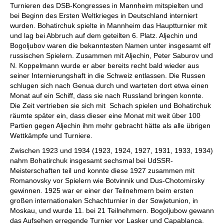
Turnieren des DSB-Kongresses in Mannheim mitspielten und
bei Beginn des Ersten Weltkrieges in Deutschland interniert
wurden. Bohatirchuk spielte in Mannheim das Hauptturnier mit
und lag bei Abbruch auf dem geteilten 6. Platz. Aljechin und
Bogoljubov waren die bekanntesten Namen unter insgesamt elf
russischen Spielern. Zusammen mit Aljechin, Peter Saburov und
N. Koppelmann wurde er aber bereits recht bald wieder aus
seiner Internierungshaft in die Schweiz entlassen. Die Russen
schlugen sich nach Genua durch und warteten dort etwa einen
Monat auf ein Schiff, dass sie nach Russland bringen konnte.
Die Zeit vertrieben sie sich mit Schach spielen und Bohatirchuk
räumte später ein, dass dieser eine Monat mit weit über 100
Partien gegen Aljechin ihm mehr gebracht hätte als alle übrigen
Wettkämpfe und Turniere.
Zwischen 1923 und 1934 (1923, 1924, 1927, 1931, 1933, 1934)
nahm Bohatirchuk insgesamt sechsmal bei UdSSR-
Meisterschaften teil und konnte diese 1927 zusammen mit
Romanovsky vor Spielern wie Botvinnik und Dus-Chotomirsky
gewinnen. 1925 war er einer der Teilnehmern beim ersten
großen internationalen Schachturnier in der Sowjetunion, in
Moskau, und wurde 11. bei 21 Teilnehmern. Bogoljubow gewann
das Aufsehen erregende Turnier vor Lasker und Capablanca.