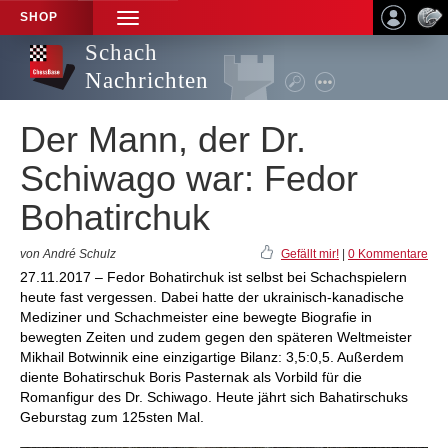
SHOP
TOGGLE
NAVIGATION
Schach
Nachrichten
Der Mann, der Dr.
Schiwago war: Fedor
Bohatirchuk
von André Schulz
Gefällt mir!
|
0 Kommentare
27.11.2017 – Fedor Bohatirchuk ist selbst bei Schachspielern
heute fast vergessen. Dabei hatte der ukrainisch-kanadische
Mediziner und Schachmeister eine bewegte Biografie in
bewegten Zeiten und zudem gegen den späteren Weltmeister
Mikhail Botwinnik eine einzigartige Bilanz: 3,5:0,5. Außerdem
diente Bohatirschuk Boris Pasternak als Vorbild für die
Romanfigur des Dr. Schiwago. Heute jährt sich Bahatirschuks
Geburstag zum 125sten Mal.