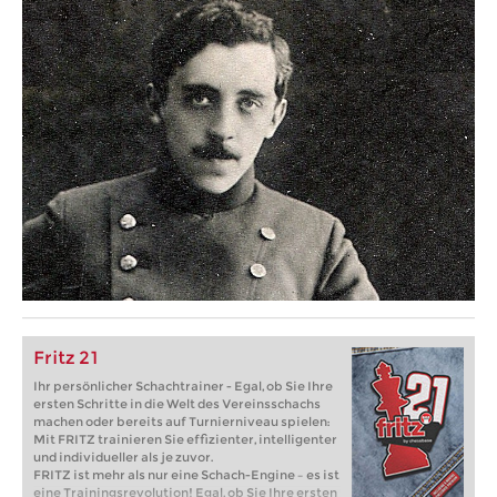
Fritz 21
Ihr persönlicher Schachtrainer - Egal, ob Sie Ihre
ersten Schritte in die Welt des Vereinsschachs
machen oder bereits auf Turnierniveau spielen:
Mit FRITZ trainieren Sie effizienter, intelligenter
und individueller als je zuvor.
FRITZ ist mehr als nur eine Schach-Engine – es ist
eine Trainingsrevolution! Egal, ob Sie Ihre ersten