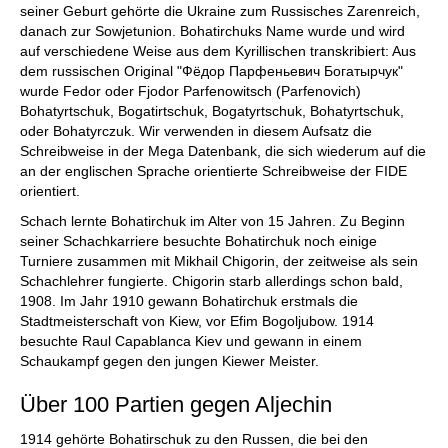
seiner Geburt gehörte die Ukraine zum Russisches Zarenreich,
danach zur Sowjetunion. Bohatirchuks Name wurde und wird
auf verschiedene Weise aus dem Kyrillischen transkribiert: Aus
dem russischen Original
"Фёдор Парфеньевич Богатырчук
"
wurde Fedor oder Fjodor Parfenowitsch (Parfenovich)
Bohatyrtschuk, Bogatirtschuk, Bogatyrtschuk, Bohatyrtschuk,
oder Bohatyrczuk. Wir verwenden in diesem Aufsatz die
Schreibweise in der Mega Datenbank, die sich wiederum auf die
an der englischen Sprache orientierte Schreibweise der FIDE
orientiert.
Schach lernte Bohatirchuk im Alter von 15 Jahren. Zu Beginn
seiner Schachkarriere besuchte Bohatirchuk noch einige
Turniere zusammen mit Mikhail Chigorin, der zeitweise als sein
Schachlehrer fungierte. Chigorin starb allerdings schon bald,
1908. Im Jahr 1910 gewann Bohatirchuk erstmals die
Stadtmeisterschaft von Kiew, vor Efim Bogoljubow. 1914
besuchte Raul Capablanca Kiev und gewann in einem
Schaukampf gegen den jungen Kiewer Meister.
Über 100 Partien gegen Aljechin
1914 gehörte Bohatirschuk zu den Russen, die bei den