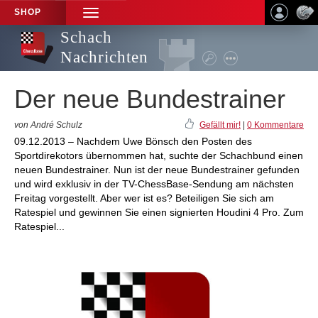
SHOP
TOGGLE
NAVIGATION
Schach
Nachrichten
Der neue Bundestrainer
von André Schulz
Gefällt mir!
|
0 Kommentare
09.12.2013 – Nachdem Uwe Bönsch den Posten des
Sportdirekotors übernommen hat, suchte der Schachbund einen
neuen Bundestrainer. Nun ist der neue Bundestrainer gefunden
und wird exklusiv in der TV-ChessBase-Sendung am nächsten
Freitag vorgestellt. Aber wer ist es? Beteiligen Sie sich am
Ratespiel und gewinnen Sie einen signierten Houdini 4 Pro. Zum
Ratespiel...