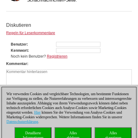
Diskutieren
Regeln für Leserkommentare
Benutzer
Kennwort
Noch kein Benutzer?
Registrieren
Kommentar
Wir verwenden Cookies und vergleichbare Technologien, um bestimmte Funktionen
zur Verfügung zu stellen, die Nutzererfahrungen zu verbessern und interessengerechte
Inhalte auszuspielen. Abhängig von ihrem Verwendungszweck können dabei neben
technisch erforderlichen Cookies auch Analyse-Cookies sowie Marketing-Cookies
eingesetzt werden.
Hier
können Sie der Verwendung von Analyse-Cookies und
Marketing-Cookies widersprechen. Weitere Informationen finden Sie in unserer
Datenschutzerklärung
.
Datenschutzhinweis
|
Impressum
|
Kontakt
|
Cookies Management
|
Lizenzen
|
Detaillierte
Alles
Alles
Compliance Hotline
|
Home
Informationen
ablehnen
akzeptieren