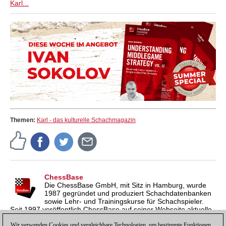
Karl...
Themen:
Karl - das kulturelle Schachmagazin
ChessBase
Die ChessBase GmbH, mit Sitz in Hamburg, wurde
1987 gegründet und produziert Schachdatenbanken
sowie Lehr- und Trainingskurse für Schachspieler.
Seit 1997 veröffentlich ChessBase auf seiner Webseite aktuelle
Nachrichten aus der Schachwelt. ChessBase News erscheint
Wir verwenden Cookies und vergleichbare Technologien, um bestimmte Funktionen
inzwischen in vier Sprachen und gilt weltweit als wichtigste