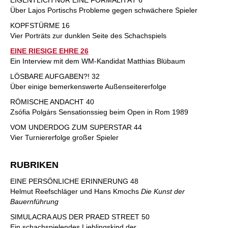
EIGENTLICH NUR EINE FORMALITÄT 6
Über Lajos Portischs Probleme gegen schwächere Spieler
KOPFSTÜRME 16
Vier Porträts zur dunklen Seite des Schachspiels
EINE RIESIGE EHRE 26
Ein Interview mit dem WM-Kandidat Matthias Blübaum
LÖSBARE AUFGABEN?! 32
Über einige bemerkenswerte Außenseitererfolge
RÖMISCHE ANDACHT 40
Zsófia Polgárs Sensationssieg beim Open in Rom 1989
VOM UNDERDOG ZUM SUPERSTAR 44
Vier Turniererfolge großer Spieler
RUBRIKEN
EINE PERSÖNLICHE ERINNERUNG 48
Helmut Reefschläger und Hans Kmochs
Die Kunst der
Bauernführung
SIMULACRA AUS DER PRAED STREET 50
Ein schachspielendes Lieblingskind der