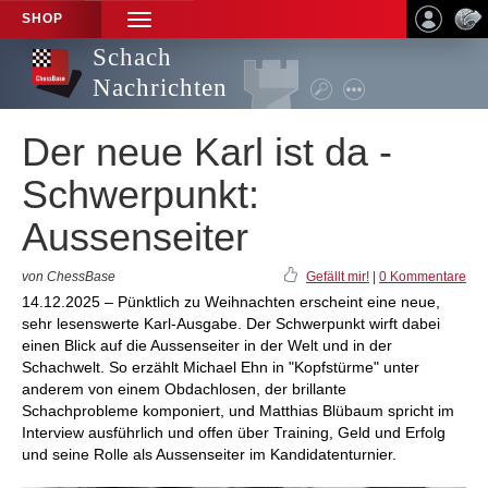
SHOP
TOGGLE
NAVIGATION
Schach
Nachrichten
Der neue Karl ist da -
Schwerpunkt:
Aussenseiter
von ChessBase
Gefällt mir!
|
0 Kommentare
14.12.2025 – Pünktlich zu Weihnachten erscheint eine neue,
sehr lesenswerte Karl-Ausgabe. Der Schwerpunkt wirft dabei
einen Blick auf die Aussenseiter in der Welt und in der
Schachwelt. So erzählt Michael Ehn in "Kopfstürme" unter
anderem von einem Obdachlosen, der brillante
Schachprobleme komponiert, und Matthias Blübaum spricht im
Interview ausführlich und offen über Training, Geld und Erfolg
und seine Rolle als Aussenseiter im Kandidatenturnier.