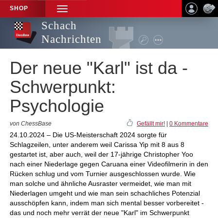
SHOP
TOGGLE
NAVIGATION
Schach
Nachrichten
Der neue "Karl" ist da -
Schwerpunkt:
Psychologie
von ChessBase
Gefällt mir!
|
0 Kommentare
24.10.2024 – Die US-Meisterschaft 2024 sorgte für
Schlagzeilen, unter anderem weil Carissa Yip mit 8 aus 8
gestartet ist, aber auch, weil der 17-jährige Christopher Yoo
nach einer Niederlage gegen Caruana einer Videofilmerin in den
Rücken schlug und vom Turnier ausgeschlossen wurde. Wie
man solche und ähnliche Ausraster vermeidet, wie man mit
Niederlagen umgeht und wie man sein schachliches Potenzial
ausschöpfen kann, indem man sich mental besser vorbereitet -
das und noch mehr verrät der neue "Karl" im Schwerpunkt