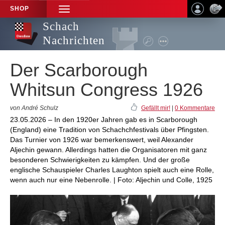
SHOP
TOGGLE
NAVIGATION
Schach
Nachrichten
Der Scarborough
Whitsun Congress 1926
von André Schulz
Gefällt mir!
|
0 Kommentare
23.05.2026 – In den 1920er Jahren gab es in Scarborough
(England) eine Tradition von Schachchfestivals über Pfingsten.
Das Turnier von 1926 war bemerkenswert, weil Alexander
Aljechin gewann. Allerdings hatten die Organisatoren mit ganz
besonderen Schwierigkeiten zu kämpfen. Und der große
englische Schauspieler Charles Laughton spielt auch eine Rolle,
wenn auch nur eine Nebenrolle. | Foto: Aljechin und Colle, 1925