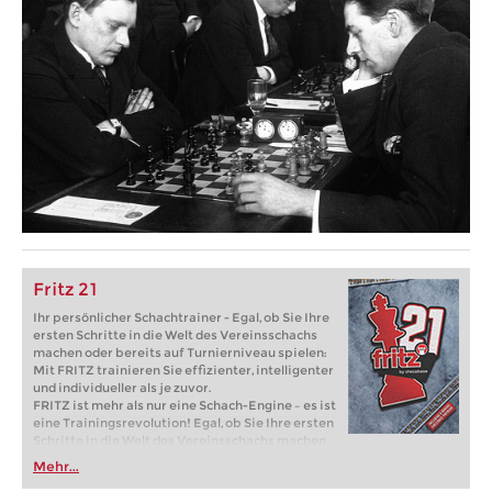
Fritz 21
Ihr persönlicher Schachtrainer - Egal, ob Sie Ihre
ersten Schritte in die Welt des Vereinsschachs
machen oder bereits auf Turnierniveau spielen:
Mit FRITZ trainieren Sie effizienter, intelligenter
und individueller als je zuvor.
FRITZ ist mehr als nur eine Schach-Engine – es ist
eine Trainingsrevolution! Egal, ob Sie Ihre ersten
Schritte in die Welt des Vereinsschachs machen
oder bereits auf Turnierniveau spielen: Mit
Mehr...
FRITZ trainieren Sie effizienter, intelligenter und