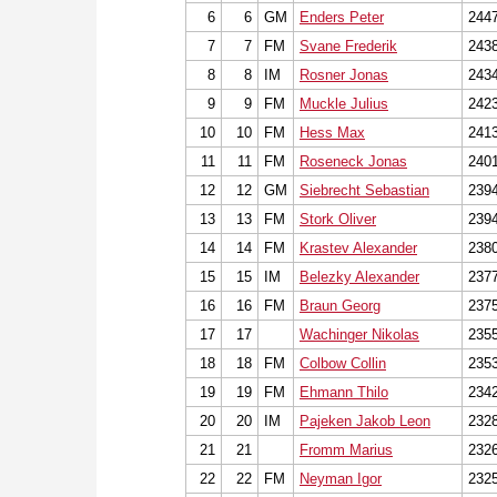
6
6
GM
Enders Peter
244
7
7
FM
Svane Frederik
243
8
8
IM
Rosner Jonas
243
9
9
FM
Muckle Julius
242
10
10
FM
Hess Max
241
11
11
FM
Roseneck Jonas
240
12
12
GM
Siebrecht Sebastian
239
13
13
FM
Stork Oliver
239
14
14
FM
Krastev Alexander
238
15
15
IM
Belezky Alexander
237
16
16
FM
Braun Georg
237
17
17
Wachinger Nikolas
235
18
18
FM
Colbow Collin
235
19
19
FM
Ehmann Thilo
234
20
20
IM
Pajeken Jakob Leon
232
21
21
Fromm Marius
232
22
22
FM
Neyman Igor
232