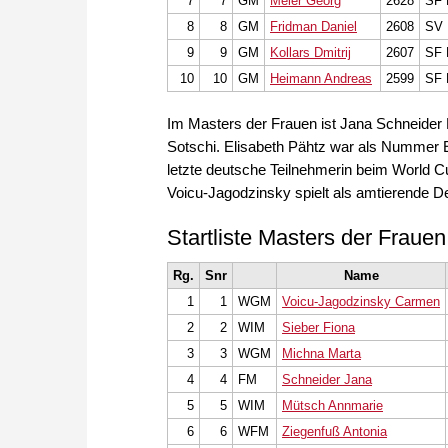
7
7
GM
Meier Georg
2628
SF 
8
8
GM
Fridman Daniel
2608
SV 
9
9
GM
Kollars Dmitrij
2607
SF 
10
10
GM
Heimann Andreas
2599
SF 
Im Masters der Frauen ist Jana Schneider 
Sotschi. Elisabeth Pähtz war als Nummer E
letzte deutsche Teilnehmerin beim World C
Voicu-Jagodzinsky spielt als amtierende D
Startliste Masters der Frauen
Rg.
Snr
Name
1
1
WGM
Voicu-Jagodzinsky Carmen
2
2
WIM
Sieber Fiona
3
3
WGM
Michna Marta
4
4
FM
Schneider Jana
5
5
WIM
Mütsch Annmarie
6
6
WFM
Ziegenfuß Antonia