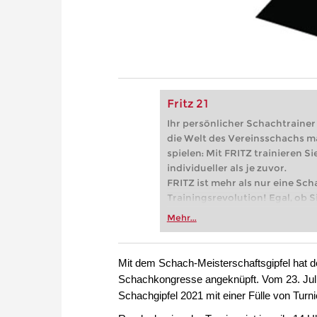
Fritz 21
Ihr persönlicher Schachtrainer -
die Welt des Vereinsschachs m
spielen: Mit FRITZ trainieren Sie
individueller als je zuvor.
FRITZ ist mehr als nur eine Sch
Trainingsrevolution! Egal, ob Si
Vereinsschachs machen oder ber
Mehr...
FRITZ trainieren Sie effizienter,
zuvor.
Mit dem Schach-Meisterschaftsgipfel hat d
Schachkongresse angeknüpft. Vom 23. Juli 
Schachgipfel 2021 mit einer Fülle von Turnie