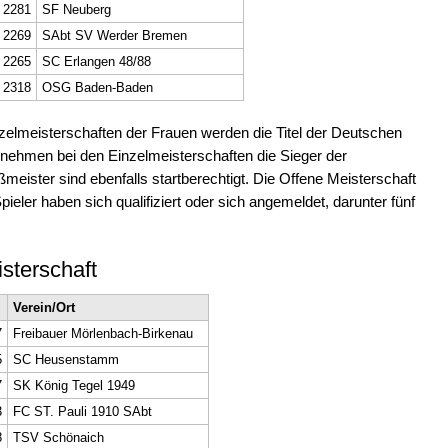
2281
SF Neuberg
2269
SAbt SV Werder Bremen
2265
SC Erlangen 48/88
2318
OSG Baden-Baden
zelmeisterschaften der Frauen werden die Titel der Deutschen
 nehmen bei den Einzelmeisterschaften die Sieger der
meister sind ebenfalls startberechtigt. Die Offene Meisterschaft
eler haben sich qualifiziert oder sich angemeldet, darunter fünf
isterschaft
I
Verein/Ort
7
Freibauer Mörlenbach-Birkenau
5
SC Heusenstamm
7
SK König Tegel 1949
3
FC ST. Pauli 1910 SAbt
8
TSV Schönaich