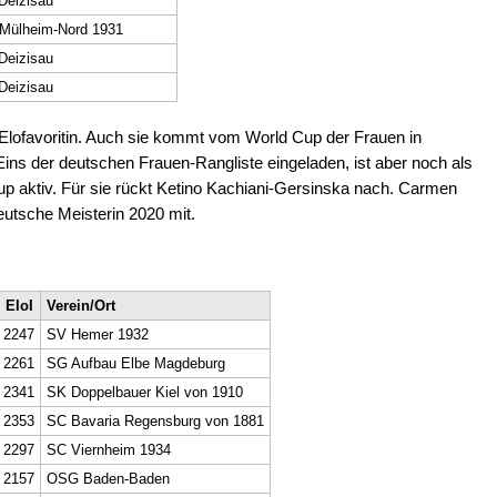
Deizisau
Mülheim-Nord 1931
Deizisau
Deizisau
Elofavoritin. Auch sie kommt vom World Cup der Frauen in
ins der deutschen Frauen-Rangliste eingeladen, ist aber noch als
up aktiv. Für sie rückt Ketino Kachiani-Gersinska nach. Carmen
eutsche Meisterin 2020 mit.
EloI
Verein/Ort
2247
SV Hemer 1932
2261
SG Aufbau Elbe Magdeburg
2341
SK Doppelbauer Kiel von 1910
2353
SC Bavaria Regensburg von 1881
2297
SC Viernheim 1934
2157
OSG Baden-Baden