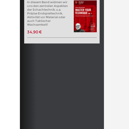
In diesem Band widmen wir
uns den zentralen Aspekten
der Schachtechnik. u.a.
Präzise Endspieltechnik,
Aktivität vor Material oder
auch Taktischer
Wachsamkeit!
34,90 €