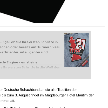
 Egal, ob Sie Ihre ersten Schritte in
achen oder bereits auf Turnierniveau
 effizienter, intelligenter und
ach-Engine – es ist eine
e Ihre ersten Schritte in die Welt des
eits auf Turnierniveau spielen: Mit
 intelligenter und individueller als je
er Deutsche Schachbund an die alte Tradition der
bis zum 3. August findet im Magdeburger Hotel Maritim der
ren statt.