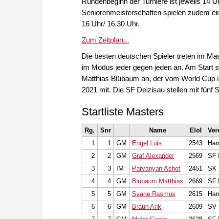
Rundenbeginn der Turniere ist jeweils 14 U
Seniorenmeisterschaften spielen zudem ei
16 Uhr/ 16.30 Uhr.
Zum Zeitplan...
Die besten deutschen Spieler treten im M
im Modus jeder gegen jeden an. Am Start sin
Matthias Blübaum an, der vom World Cup in 
2021 mit. Die SF Deizisau stellen mit fünf 
Startliste Masters
Rg.
Snr
Name
EloI
Ver
1
1
GM
Engel Luis
2543
Ham
2
2
GM
Graf Alexander
2569
SF 
3
3
IM
Parvanyan Ashot
2451
SK 
4
4
GM
Blübaum Matthias
2669
SF 
5
5
GM
Svane Rasmus
2615
Ham
6
6
GM
Braun Arik
2609
SV 