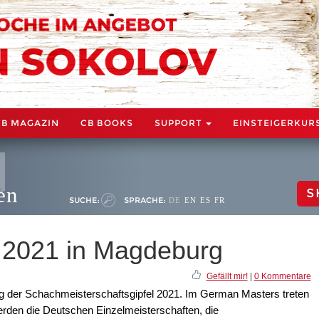
CB MAGAZIN
CB BOOKS
SUPPORT
EINSTEIGERKUR
en
S
SUCHE:
SPRACHE:
DE
EN
ES
FR
 2021 in Magdeburg
Gefällt mir!
|
0 Kommentare
 der Schachmeisterschaftsgipfel 2021. Im German Masters treten
rden die Deutschen Einzelmeisterschaften, die