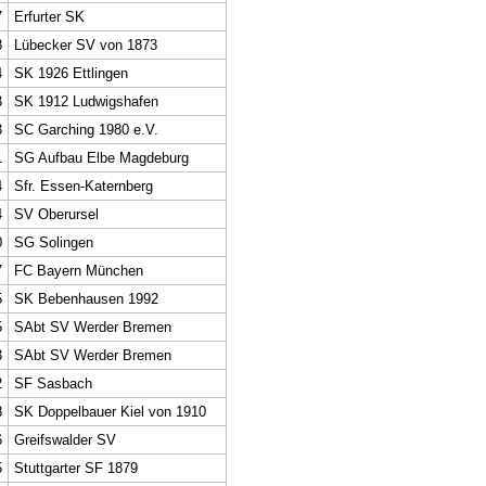
7
Erfurter SK
8
Lübecker SV von 1873
4
SK 1926 Ettlingen
3
SK 1912 Ludwigshafen
3
SC Garching 1980 e.V.
1
SG Aufbau Elbe Magdeburg
4
Sfr. Essen-Katernberg
4
SV Oberursel
0
SG Solingen
7
FC Bayern München
5
SK Bebenhausen 1992
5
SAbt SV Werder Bremen
3
SAbt SV Werder Bremen
2
SF Sasbach
8
SK Doppelbauer Kiel von 1910
6
Greifswalder SV
5
Stuttgarter SF 1879