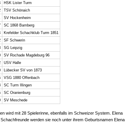
4
HSK Lister Turm
2
TSV Schönaich
1
SV Hockenheim
7
SC 1868 Bamberg
4
Krefelder Schachklub Turm 1851
2
SF Schwerin
8
SG Leipzig
0
SV Rochade Magdeburg 96
2
USV Halle
0
Lübecker SV von 1873
5
VSG 1880 Offenbach
3
SC Turm Illingen
5
SC Oranienburg
0
SV Meschede
en wird mit 28 Spielerinne, ebenfalls im Schweizer System. Elena
le Schachfreunde werden sie noch unter ihrem Geburtsnamen Elena