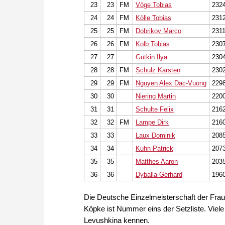
23
23
FM
Vöge Tobias
232
24
24
FM
Kölle Tobias
231
25
25
FM
Dobrikov Marco
231
26
26
FM
Kolb Tobias
230
27
27
Gutkin Ilya
230
28
28
FM
Schulz Karsten
230
29
29
FM
Nguyen Alex Dac-Vuong
229
30
30
Niering Martin
220
31
31
Schulte Felix
216
32
32
FM
Lampe Dirk
216
33
33
Laux Dominik
208
34
34
Kuhn Patrick
207
35
35
Matthes Aaron
203
36
36
Dyballa Gerhard
196
Die Deutsche Einzelmeisterschaft der Frau
Köpke ist Nummer eins der Setzliste. Vie
Levushkina kennen.