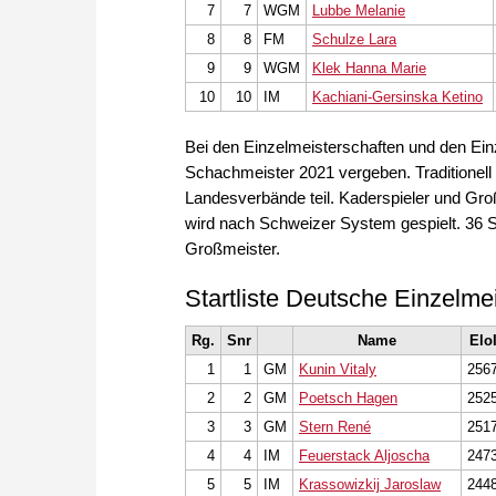
7
7
WGM
Lubbe Melanie
8
8
FM
Schulze Lara
9
9
WGM
Klek Hanna Marie
10
10
IM
Kachiani-Gersinska Ketino
Bei den Einzelmeisterschaften und den Ein
Schachmeister 2021 vergeben. Traditionell
Landesverbände teil. Kaderspieler und Groß
wird nach Schweizer System gespielt. 36 Spi
Großmeister.
Startliste Deutsche Einzelme
Rg.
Snr
Name
Elo
1
1
GM
Kunin Vitaly
256
2
2
GM
Poetsch Hagen
252
3
3
GM
Stern René
251
4
4
IM
Feuerstack Aljoscha
247
5
5
IM
Krassowizkij Jaroslaw
244