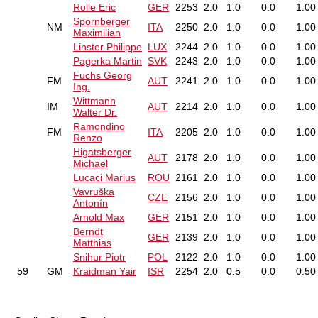
Rolle Eric
GER
2253
2.0
1.0
0.0
1.00
Spornberger
NM
ITA
2250
2.0
1.0
0.0
1.00
Maximilian
Linster Philippe
LUX
2244
2.0
1.0
0.0
1.00
Pagerka Martin
SVK
2243
2.0
1.0
0.0
1.00
Fuchs Georg
FM
AUT
2241
2.0
1.0
0.0
1.00
Ing.
Wittmann
IM
AUT
2214
2.0
1.0
0.0
1.00
Walter Dr.
Ramondino
FM
ITA
2205
2.0
1.0
0.0
1.00
Renzo
Higatsberger
AUT
2178
2.0
1.0
0.0
1.00
Michael
Lucaci Marius
ROU
2161
2.0
1.0
0.0
1.00
Vavruška
CZE
2156
2.0
1.0
0.0
1.00
Antonín
Arnold Max
GER
2151
2.0
1.0
0.0
1.00
Berndt
GER
2139
2.0
1.0
0.0
1.00
Matthias
Snihur Piotr
POL
2122
2.0
1.0
0.0
1.00
59
GM
Kraidman Yair
ISR
2254
2.0
0.5
0.0
0.50