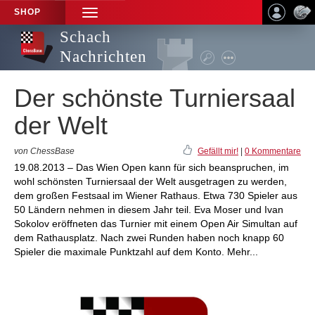
SHOP
TOGGLE
NAVIGATION
Schach
Nachrichten
Der schönste Turniersaal
der Welt
von ChessBase
Gefällt mir!
|
0 Kommentare
19.08.2013 – Das Wien Open kann für sich beanspruchen, im
wohl schönsten Turniersaal der Welt ausgetragen zu werden,
dem großen Festsaal im Wiener Rathaus. Etwa 730 Spieler aus
50 Ländern nehmen in diesem Jahr teil. Eva Moser und Ivan
Sokolov eröffneten das Turnier mit einem Open Air Simultan auf
dem Rathausplatz. Nach zwei Runden haben noch knapp 60
Spieler die maximale Punktzahl auf dem Konto. Mehr...