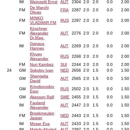
IM
Weinzettl Ernst
AUT
2304
2.0
2.0
0.0
2.00
De Marchi
FM
FRA
2287
2.0
2.0
0.0
2.00
Olivier
MINKO
FM
RUS
2287
2.0
2.0
0.0
2.00
VLADIMIR FM
Kirschner
FM
Alexander
AUT
2276
2.0
2.0
0.0
2.00
Dr.Mag.
Ganaus
IM
AUT
2269
2.0
2.0
0.0
2.00
Hannes
Klyuev
RUS
2268
2.0
2.0
0.0
2.00
Alexander
FM
Nuri Kambez
SUI
2244
2.0
2.0
0.0
2.00
24
GM
Sokolov Ivan
NED
2656
2.0
1.5
0.0
1.50
Shengelia
GM
AUT
2565
2.0
1.5
0.0
1.50
David
Krivoborodov
GM
RUS
2502
2.0
1.5
0.0
1.50
Egor
GM
Akesson Ralf
SWE
2455
2.0
1.5
0.0
1.50
Fauland
IM
AUT
2447
2.0
1.5
0.0
1.50
Alexander
Broekmeulen
FM
NED
2443
2.0
1.5
0.0
1.50
Jasper
IM
Moser Eva
AUT
2433
2.0
1.5
0.0
1.50
IM
Mahdy Khaled
AUT
2397
2.0
1.5
0.0
1.50