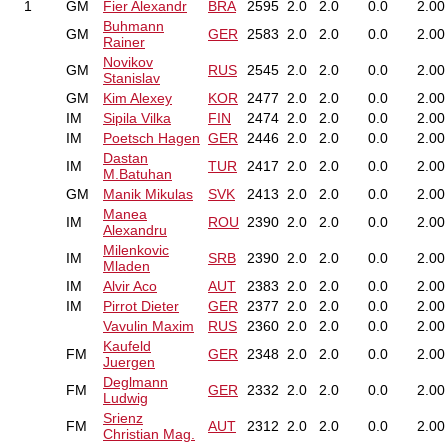
1
GM
Fier Alexandr
BRA
2595
2.0
2.0
0.0
2.00
Buhmann
GM
GER
2583
2.0
2.0
0.0
2.00
Rainer
Novikov
GM
RUS
2545
2.0
2.0
0.0
2.00
Stanislav
GM
Kim Alexey
KOR
2477
2.0
2.0
0.0
2.00
IM
Sipila Vilka
FIN
2474
2.0
2.0
0.0
2.00
IM
Poetsch Hagen
GER
2446
2.0
2.0
0.0
2.00
Dastan
IM
TUR
2417
2.0
2.0
0.0
2.00
M.Batuhan
GM
Manik Mikulas
SVK
2413
2.0
2.0
0.0
2.00
Manea
IM
ROU
2390
2.0
2.0
0.0
2.00
Alexandru
Milenkovic
IM
SRB
2390
2.0
2.0
0.0
2.00
Mladen
IM
Alvir Aco
AUT
2383
2.0
2.0
0.0
2.00
IM
Pirrot Dieter
GER
2377
2.0
2.0
0.0
2.00
Vavulin Maxim
RUS
2360
2.0
2.0
0.0
2.00
Kaufeld
FM
GER
2348
2.0
2.0
0.0
2.00
Juergen
Deglmann
FM
GER
2332
2.0
2.0
0.0
2.00
Ludwig
Srienz
FM
AUT
2312
2.0
2.0
0.0
2.00
Christian Mag.