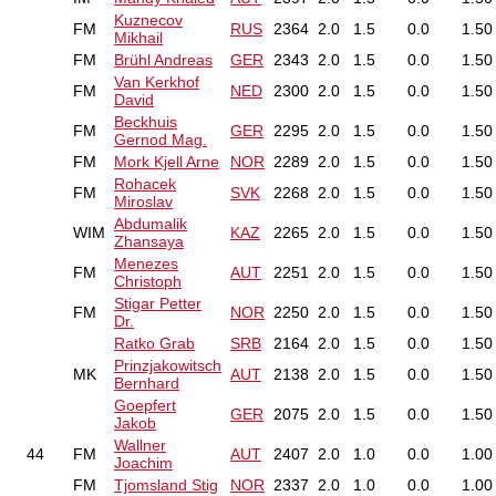
Kuznecov
FM
RUS
2364
2.0
1.5
0.0
1.50
Mikhail
FM
Brühl Andreas
GER
2343
2.0
1.5
0.0
1.50
Van Kerkhof
FM
NED
2300
2.0
1.5
0.0
1.50
David
Beckhuis
FM
GER
2295
2.0
1.5
0.0
1.50
Gernod Mag.
FM
Mork Kjell Arne
NOR
2289
2.0
1.5
0.0
1.50
Rohacek
FM
SVK
2268
2.0
1.5
0.0
1.50
Miroslav
Abdumalik
WIM
KAZ
2265
2.0
1.5
0.0
1.50
Zhansaya
Menezes
FM
AUT
2251
2.0
1.5
0.0
1.50
Christoph
Stigar Petter
FM
NOR
2250
2.0
1.5
0.0
1.50
Dr.
Ratko Grab
SRB
2164
2.0
1.5
0.0
1.50
Prinzjakowitsch
MK
AUT
2138
2.0
1.5
0.0
1.50
Bernhard
Goepfert
GER
2075
2.0
1.5
0.0
1.50
Jakob
Wallner
44
FM
AUT
2407
2.0
1.0
0.0
1.00
Joachim
FM
Tjomsland Stig
NOR
2337
2.0
1.0
0.0
1.00