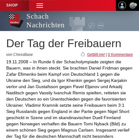
SHOP
TOGGLE
NAVIGATION
Schach
Nachrichten
Der Tag der Freibauern
von ChessBase
Gefällt mir!
|
0 Kommentare
19.11.2008 – In Runde 6 der Schacholympiade zeigten die
Bauern, was in ihnen steckt. Sie brachten Daniel Fridman gegen
Zafar Efimenko beim Kampf von Deutschland 1 gegen die
Ukraine den Sieg, und da Igor Khenkin gegen Sergej Karjakin
verlor und Jan Gustafsson gegen Pavel Eljanov und Arkadij
Naiditsch gegen Vassily Ivanchuk Remis spielten, retteten sie
den Deutschen so ein Unentschieden gegen die favorisierten
Ukrainer. Vladimir Kramnik setzte seine Freibauern beim 3:1
Sieg Russlands gegen England in der Partie gegen Nigel Short
geschickt in Szene und im skandinavischen Duell Finnland
gegen Norwegen verhalfen die Bauern Tomi Nyback (Bild) zu
einem schönen Sieg gegen Magnus Carlsen. Insgesamt verlief
der Tag für die deutschen Mannschaft nicht besonders