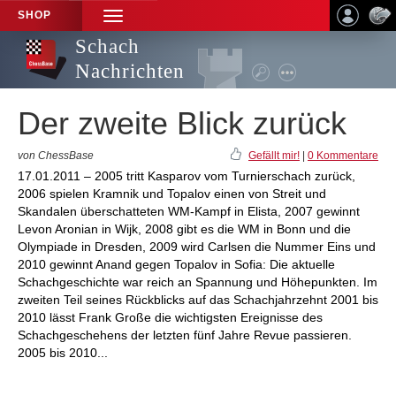
SHOP
TOGGLE
NAVIGATION
Schach
Nachrichten
Der zweite Blick zurück
von ChessBase
Gefällt mir!
|
0 Kommentare
17.01.2011 – 2005 tritt Kasparov vom Turnierschach zurück,
2006 spielen Kramnik und Topalov einen von Streit und
Skandalen überschatteten WM-Kampf in Elista, 2007 gewinnt
Levon Aronian in Wijk, 2008 gibt es die WM in Bonn und die
Olympiade in Dresden, 2009 wird Carlsen die Nummer Eins und
2010 gewinnt Anand gegen Topalov in Sofia: Die aktuelle
Schachgeschichte war reich an Spannung und Höhepunkten. Im
zweiten Teil seines Rückblicks auf das Schachjahrzehnt 2001 bis
2010 lässt Frank Große die wichtigsten Ereignisse des
Schachgeschehens der letzten fünf Jahre Revue passieren.
2005 bis 2010...