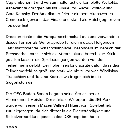
Cup umbenannt und versammelte fast die komplette Weltelite.
Altbekannte drängten bis ins Finale vor: Alexei Schirow und
Gata Kamsky. Der Amerikaner feierte ein bemerkenswertes
Comeback, gewann das Finale und stand als Matchgegner von
Topalow fest.
Dresden richtete die Europameisterschaft aus und verwendete
dieses Turnier als Generalprobe für die im darauf folgenden
Jahr stattfindende Schacholympiade. Besonders im Bereich der
Pressearbeit musste sich die Veranstaltung berechtigte Kritik
gefallen lassen, die Spielbedingungen wurden von den
Teilnehmern gelobt. Der hohe Preisfond sorgte dafür, dass das
Teilnehmerfeld so groß und stark wie nie zuvor war. Wladislaw
Tkatschiew und Tatjana Kosinzewa trugen sich in die
Siegerlisten ein.
Der OSC Baden-Baden begann seine Ära als neuer
Abonnement-Meister. Der stärkste Widerpart, die SG Porz
wurde von seinem Mäzen Wilfried Hilgert vom Spielbetrieb
zurückgezogen, da sich dieser in die Eigenständigkeit und
Selbstvermarktung jenseits des DSB begeben hatte.
2008