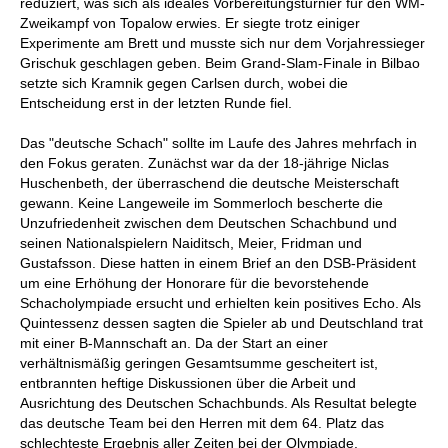
reduziert, was sich als ideales Vorbereitungsturnier für den WM-
Zweikampf von Topalow erwies. Er siegte trotz einiger
Experimente am Brett und musste sich nur dem Vorjahressieger
Grischuk geschlagen geben. Beim Grand-Slam-Finale in Bilbao
setzte sich Kramnik gegen Carlsen durch, wobei die
Entscheidung erst in der letzten Runde fiel.
Das "deutsche Schach" sollte im Laufe des Jahres mehrfach in
den Fokus geraten. Zunächst war da der 18-jährige Niclas
Huschenbeth, der überraschend die deutsche Meisterschaft
gewann. Keine Langeweile im Sommerloch bescherte die
Unzufriedenheit zwischen dem Deutschen Schachbund und
seinen Nationalspielern Naiditsch, Meier, Fridman und
Gustafsson. Diese hatten in einem Brief an den DSB-Präsident
um eine Erhöhung der Honorare für die bevorstehende
Schacholympiade ersucht und erhielten kein positives Echo. Als
Quintessenz dessen sagten die Spieler ab und Deutschland trat
mit einer B-Mannschaft an. Da der Start an einer
verhältnismäßig geringen Gesamtsumme gescheitert ist,
entbrannten heftige Diskussionen über die Arbeit und
Ausrichtung des Deutschen Schachbunds. Als Resultat belegte
das deutsche Team bei den Herren mit dem 64. Platz das
schlechteste Ergebnis aller Zeiten bei der Olympiade.