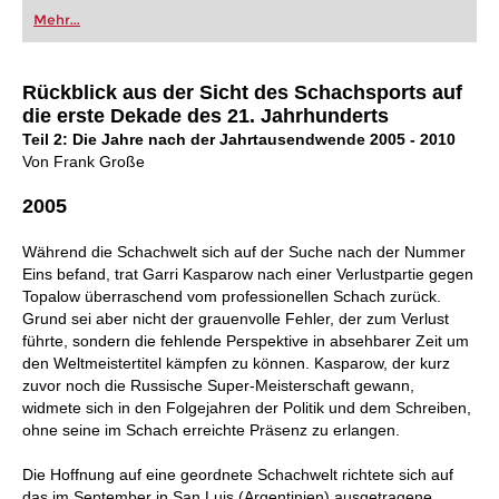
oder bereits auf Turnierniveau spielen: Mit
Mehr...
FRITZ trainieren Sie effizienter, intelligenter und
individueller als je zuvor.
Rückblick aus der Sicht des Schachsports auf
die erste Dekade des 21. Jahrhunderts
Teil 2: Die Jahre nach der Jahrtausendwende 2005 - 2010
Von Frank Große
2005
Während die Schachwelt sich auf der Suche nach der Nummer
Eins befand, trat Garri Kasparow nach einer Verlustpartie gegen
Topalow überraschend vom professionellen Schach zurück.
Grund sei aber nicht der grauenvolle Fehler, der zum Verlust
führte, sondern die fehlende Perspektive in absehbarer Zeit um
den Weltmeistertitel kämpfen zu können. Kasparow, der kurz
zuvor noch die Russische Super-Meisterschaft gewann,
widmete sich in den Folgejahren der Politik und dem Schreiben,
ohne seine im Schach erreichte Präsenz zu erlangen.
Die Hoffnung auf eine geordnete Schachwelt richtete sich auf
das im September in San Luis (Argentinien) ausgetragene