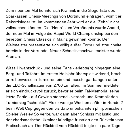
Zum neunten Mal konnte sich Kramnik in die Siegerliste des
Sparkassen Chess-Meetings von Dortmund eintragen, womit er
Rekordsieger ist. Im kommenden Jahr wird er die "Zehn" nicht
vollmachen können. Die "Neun" zum Verhängnis wurde Anand,
der neun Mal in Folge die Rapid World Championship bei den
beliebten Chess Classics in Mainz gewinnen konnte. Der
Weltmeister präsentierte sich völlig außer Form und strauchelte
bereits in der Vorrunde. Neuer Schnellschachweltmeister wurde
Aronian.
Wassili Iwantschuk - und seine Fans - erlebte(n) hingegen eine
Berg- und Talfahrt. Im ersten Halbjahr überspielt wirkend, brach
er reihenweise in Turnieren ein und musste gar bangen unter
die ELO-Schallmauer von 2700 zu fallen. Im Sommer meldete
er sich eindrucksvoll zurück, bevor er beim Tal-Memorial seine
letzte Partie - auf Gewinn stehend - verdarb und Kramnik den
Turniersieg "schenkte". Als er wenige Wochen später in Runde 2
beim Welt Cup gegen den bis dato unbekannten philippinischen
Spieler Wesley So verlor, war dann aber Schluss mit lustig und
der charismatische Ukrainer kündigte frustriert den Rücktritt vom
Profischach an. Der Rücktritt vom Rücktritt folgte ein paar Tage