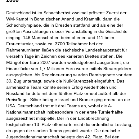
Deutschland ist im Schachherbst zweimal präsent: Zuerst der
WM-Kampf in Bonn zischen Anand und Kramnik, dann die
Schacholympiade, die in Dresden stattfand und als eine der
größten Ausrichtungen dieser Veranstaltung in die Geschichte
einging. 146 Mannschaften beim offenen und 111 beim
Frauenturnier, sowie ca. 3700 Teilnehmer bei den
Rahmenturnieren ließen die sächsische Landeshauptstadt für
vierzehn Tage im Zeichen des karierten Brettes stehen. Die
Mängel der Euro 2007 wurden weitestgehend ausgeräumt, die
Finanzlücke von 1,7 Millionen Euro wurde mittels Steuergeldern
ausgeglichen. Als Regelneuerung wurden Remisgebote vor dem
30. Zug untersagt, sowie die Null-Karenzzeit eingeführt. Das
armenische Team konnte seinen Erfolg wiederholen und
Russland landete mit dem fünften Platz erneut außerhalb der
Preisränge. Silber belegte Israel und Bronze ging erneut an die
USA. Deutschland trat mit drei Teams an, wobei die A-
Nationalmannschaft insbesondere in der erste Turnierhälfte
ausgezeichnet mitspielte. Der in der Endabrechnung
festgehaltene 13. Platz offenbarte nicht die ordentliche Leistung,
da gegen die starken Teams gespielt wurde. Die deutsche
Jugendnationalmannschaft belegte den 42. Platz. Bei den