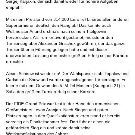
Sergej Karjakin, der sich damit wieder für höhere Aufgaben
empfahl.
Mit einem Preisfond von 314.000 Euro lief Linares allen anderen
Superturnieren deutlich den Rang ab! Das konnte auch
Weltmeister Anand erstmals nach seinem Titelgewinn
hervorlocken. Als Turnierfavorit gestartet, musste er den
Turniersieg aber Alexander Grischuk gewähren, der das ganze
Turnier über in Führung gelegen hatte und mit dieser
unerwarteten Leistung den bisher größten Erfolg seiner Karriere
erreichte.
Alexei Schirow ist wieder da! Der Wahlspanier stahl Topalow und
Carlsen die Show und wurde ungeschlagener Turniersieger. Er
feierte mit dem Gewinn des 5. M-Tel Masters (Kategorie 21) in
Sofia den größten Turniererfolg seiner Karriere.
Der FIDE-Grand Prix war fest in der Hand des armenischen
Großmeisters Levon Aronjan. Nach Siegen und guten
Platzierungen in den Qualifikationsturnieren stand er bereits
vorzeitig als Finalteilnehmer fest. Dort fuhr er einen nie
gefährdeten Sieg ein und krönte damit seine
Wettkampfleistungen des Jahres.