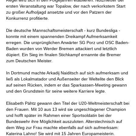
ersten Veranstaltung war Topalow, der nach verkorkstem Start
zu großer Aufholjagd ansetzte und vor den Patzern der
Konkurrenz profitierte.
Die deutsche Mannschaftsmeisterschaft - kurz Bundesliga -
konnte mit einem spannenden Dreikampf Aufmerksamkeit
erregen. Die ursprünglichen Anwärter SG Porz und OSC Baden-
Baden wurden von Werder Bremen attackiert und letztlich
düpiert. Ein Sieg im finalen Stichkampf ernannte die Bremer
zum Deutschen Meister.
In Dortmund machte Arkadij Naiditsch auf sich aufmerksam und
ließ als Lokalmatador und Außenseiter der Weltelite den Blick
auf seinen Rücken, indem er das Sparkassen-Meeting gewann
und den Grundstein für seine weitere Karriere legte.
Elisabeth Pähtz gewann den Titel der U20-Weltmeisterschaft bei
den Frauen. Mit 10 aus 13 wird sie ungeschlagener Champion
und hofft später im Rahmen einer Sportsoldatin bei der
Bundeswehr ihre Möglichkeit auszuloten. Alterstechnisch auf
dem Weg zur Frau machte ebenfalls auf sich aufmerksam:
Katerina Lahno! Sie wird mit 15 Jahren Europameisterin.