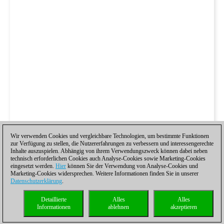
Wir verwenden Cookies und vergleichbare Technologien, um bestimmte Funktionen
zur Verfügung zu stellen, die Nutzererfahrungen zu verbessern und interessengerechte
Inhalte auszuspielen. Abhängig von ihrem Verwendungszweck können dabei neben
technisch erforderlichen Cookies auch Analyse-Cookies sowie Marketing-Cookies
eingesetzt werden.
Hier
können Sie der Verwendung von Analyse-Cookies und
Marketing-Cookies widersprechen. Weitere Informationen finden Sie in unserer
Datenschutzerklärung
.
Detaillierte
Alles
Alles
Informationen
ablehnen
akzeptieren