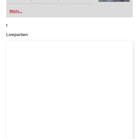
Schritte in die Welt des Vereinsschachs machen
oder bereits auf Turnierniveau spielen: Mit
Mehr...
FRITZ trainieren Sie effizienter, intelligenter und
individueller als je zuvor.
t
Livepartien